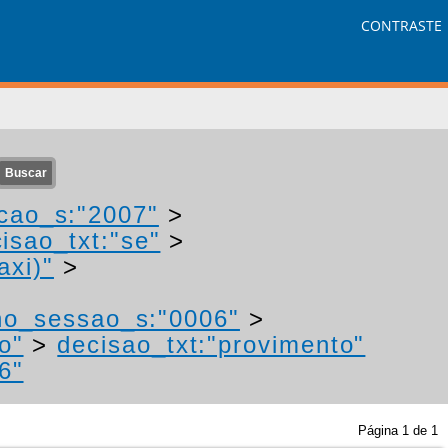
CONTRASTE
cao_s:"2007"
>
isao_txt:"se"
>
axi)"
>
no_sessao_s:"0006"
>
o"
>
decisao_txt:"provimento"
6"
Página
1
de
1