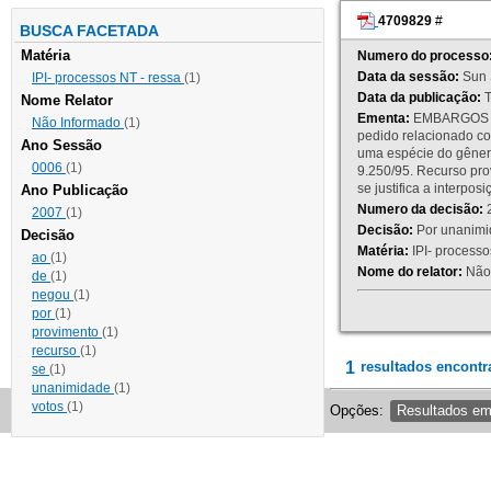
4709829
#
BUSCA FACETADA
Matéria
Numero do processo
Data da sessão:
Sun 
IPI- processos NT - ressa
(1)
Data da publicação:
T
Nome Relator
Ementa:
EMBARGOS DE
Não Informado
(1)
pedido relacionado co
Ano Sessão
uma espécie do gênero
0006
(1)
9.250/95. Recurso p
se justifica a interp
Ano Publicação
Numero da decisão:
2
2007
(1)
Decisão:
Por unanimid
Decisão
Matéria:
IPI- processos
ao
(1)
Nome do relator:
Não 
de
(1)
negou
(1)
por
(1)
provimento
(1)
recurso
(1)
1
resultados encontr
se
(1)
unanimidade
(1)
votos
(1)
Opções:
Resultados e