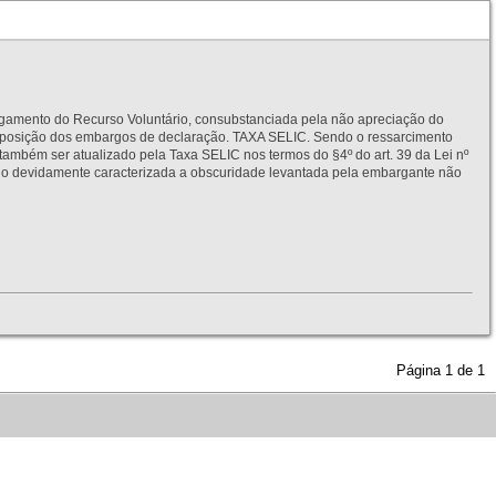
to do Recurso Voluntário, consubstanciada pela não apreciação do
interposição dos embargos de declaração. TAXA SELIC. Sendo o ressarcimento
também ser atualizado pela Taxa SELIC nos termos do §4º do art. 39 da Lei nº
idamente caracterizada a obscuridade levantada pela embargante não
Página
1
de
1