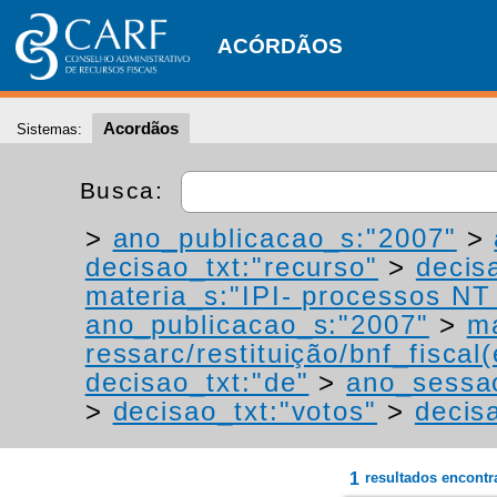
ACÓRDÃOS
Acordãos
Sistemas:
Busca:
>
ano_publicacao_s:"2007"
>
decisao_txt:"recurso"
>
decis
materia_s:"IPI- processos NT -
ano_publicacao_s:"2007"
>
ma
ressarc/restituição/bnf_fiscal(
decisao_txt:"de"
>
ano_sessa
>
decisao_txt:"votos"
>
decis
1
resultados encont