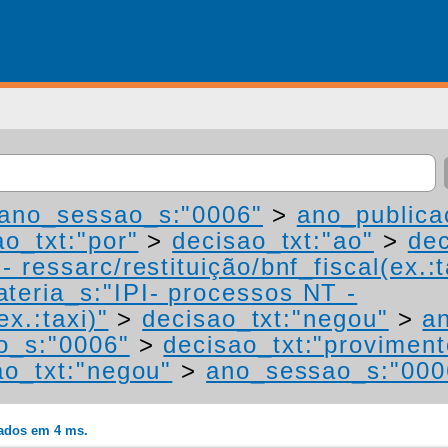
ano_sessao_s:"0006"
>
ano_publica
ao_txt:"por"
>
decisao_txt:"ao"
>
dec
 ressarc/restituição/bnf_fiscal(ex.:t
teria_s:"IPI- processos NT -
ex.:taxi)"
>
decisao_txt:"negou"
>
a
o_s:"0006"
>
decisao_txt:"proviment
ao_txt:"negou"
>
ano_sessao_s:"000
rados em 4 ms.