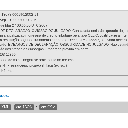
:
13678.000190/2002-14
Sep 19 00:00:00 UTC 6
ue Mar 27 00:00:00 UTC 2007
 DECLARAÇÃO. OMISSÃO DO JULGADO. Constatada omissão, quando do julgamen
m a atualização monetária do crédito tributário pela taxa SELIC. Justifica-se a 
 restituição segundo tratamento dado pelo Decreto nº 2.138/97, seu valor deverá 
rovido. EMBARGOS DE DECLARAÇÃO. OBSCURIDADE NO JULGADO. Não estando dev
osição dos presentes embargos. Embargos provido em parte.
03-11890
ade de votos, negou-se provimento ao recurso.
 NT - ressarc/restituição/bnf_fiscal(ex.:taxi)
Informado
ados.
m XML
,
em JSON
e
em CSV