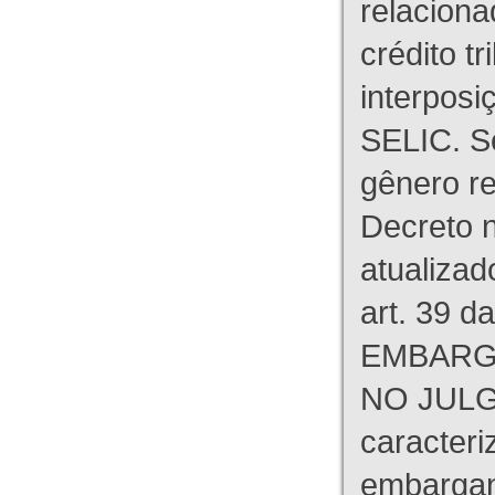
relaciona
crédito tr
interpos
SELIC. S
gênero re
Decreto n
atualizad
art. 39 d
EMBARG
NO JULG
caracteri
embargant