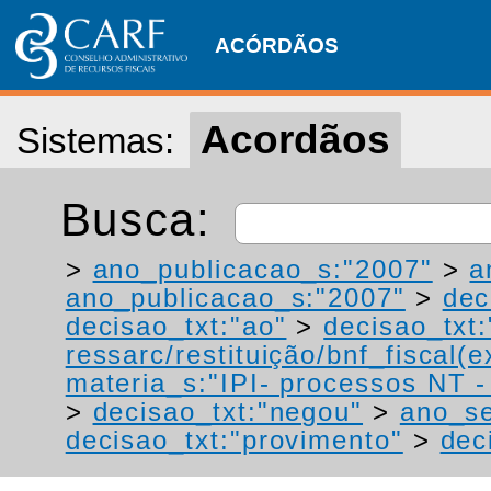
ACÓRDÃOS
Acordãos
Sistemas:
Busca:
>
ano_publicacao_s:"2007"
>
a
ano_publicacao_s:"2007"
>
dec
decisao_txt:"ao"
>
decisao_txt:
ressarc/restituição/bnf_fiscal(ex
materia_s:"IPI- processos NT - r
>
decisao_txt:"negou"
>
ano_s
decisao_txt:"provimento"
>
dec