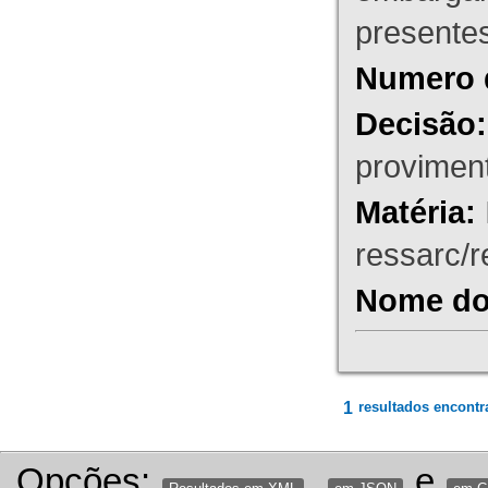
presente
Numero 
Decisão:
proviment
Matéria:
ressarc/re
Nome do 
1
resultados encontr
Opções:
,
e