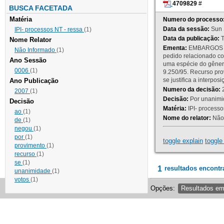
4709829
#
BUSCA FACETADA
Matéria
Numero do processo
Data da sessão:
Sun 
IPI- processos NT - ressa
(1)
Data da publicação:
T
Nome Relator
Ementa:
EMBARGOS DE
Não Informado
(1)
pedido relacionado co
Ano Sessão
uma espécie do gênero
0006
(1)
9.250/95. Recurso p
se justifica a interp
Ano Publicação
Numero da decisão:
2
2007
(1)
Decisão:
Por unanimid
Decisão
Matéria:
IPI- processos
ao
(1)
Nome do relator:
Não 
de
(1)
negou
(1)
por
(1)
toggle explain
toggle 
provimento
(1)
recurso
(1)
se
(1)
1
resultados encontr
unanimidade
(1)
votos
(1)
Opções:
Resultados e