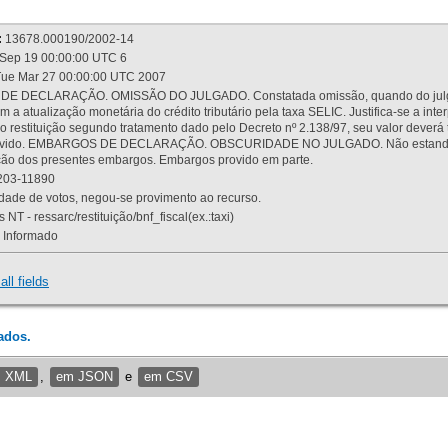
:
13678.000190/2002-14
Sep 19 00:00:00 UTC 6
ue Mar 27 00:00:00 UTC 2007
 DECLARAÇÃO. OMISSÃO DO JULGADO. Constatada omissão, quando do julgamen
m a atualização monetária do crédito tributário pela taxa SELIC. Justifica-se a 
 restituição segundo tratamento dado pelo Decreto nº 2.138/97, seu valor deverá 
rovido. EMBARGOS DE DECLARAÇÃO. OBSCURIDADE NO JULGADO. Não estando dev
osição dos presentes embargos. Embargos provido em parte.
03-11890
ade de votos, negou-se provimento ao recurso.
 NT - ressarc/restituição/bnf_fiscal(ex.:taxi)
Informado
all fields
ados.
m XML
,
em JSON
e
em CSV