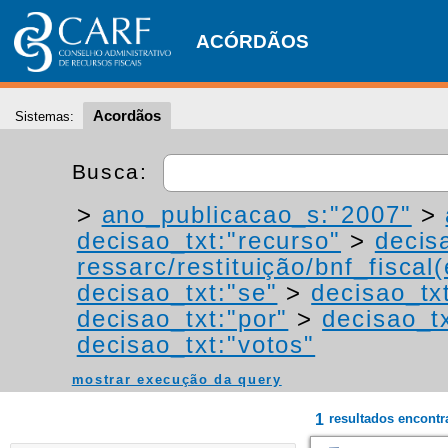
ACÓRDÃOS
Acordãos
Sistemas:
Busca:
>
ano_publicacao_s:"2007"
>
decisao_txt:"recurso"
>
decis
ressarc/restituição/bnf_fiscal(
decisao_txt:"se"
>
decisao_tx
decisao_txt:"por"
>
decisao_tx
decisao_txt:"votos"
mostrar execução da query
1
resultados encont