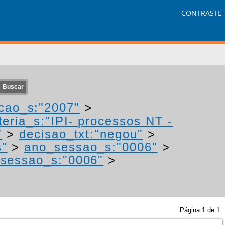
CONTRASTE
cao_s:"2007"
>
eria_s:"IPI- processos NT -
"
>
decisao_txt:"negou"
>
s"
>
ano_sessao_s:"0006"
>
sessao_s:"0006"
>
Página
1
de
1