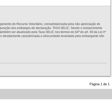
to do Recurso Voluntário, consubstanciada pela não apreciação do
interposição dos embargos de declaração. TAXA SELIC. Sendo o ressarcimento
também ser atualizado pela Taxa SELIC nos termos do §4º do art. 39 da Lei nº
idamente caracterizada a obscuridade levantada pela embargante não
Página
1
de
1