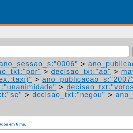
ano_sessao_s:"0006"
>
ano_publica
ao_txt:"por"
>
decisao_txt:"ao"
>
mat
ex.:taxi)"
>
ano_publicacao_s:"2007
t:"unanimidade"
>
decisao_txt:"voto
t:"se"
>
decisao_txt:"negou"
>
ano_
rados em 6 ms.