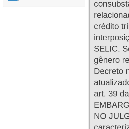
consubst
relaciona
crédito tr
interpos
SELIC. S
gênero re
Decreto n
atualizad
art. 39 d
EMBARG
NO JULG
caracteri