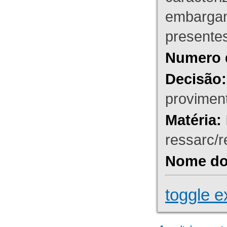
embargant
presente
Numero 
Decisão:
proviment
Matéria:
ressarc/re
Nome do 
toggle e