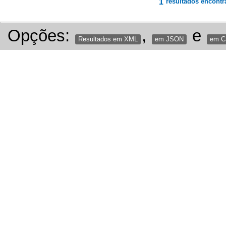
1
resultados encontr
Opções:
,
e
Resultados em XML
em JSON
em 