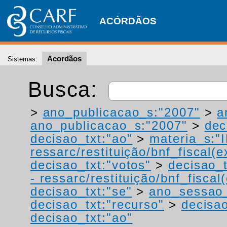
ACÓRDÃOS
Acordãos
Sistemas:
Busca:
>
ano_publicacao_s:"2007"
>
a
ano_publicacao_s:"2007"
>
dec
decisao_txt:"ao"
>
materia_s:"
ressarc/restituição/bnf_fiscal(ex
decisao_txt:"votos"
>
decisao_t
- ressarc/restituição/bnf_fiscal(
decisao_txt:"se"
>
ano_sessao_
decisao_txt:"recurso"
>
decisao
decisao_txt:"ao"