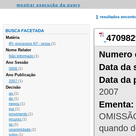
mostrar execução da query
1
resultados encont
BUSCA FACETADA
470982
Matéria
IPI- processos NT - ressa
(1)
Nome Relator
Numero 
Não Informado
(1)
Ano Sessão
Data da 
0006
(1)
Ano Publicação
Data da 
2007
(1)
Decisão
2007
ao
(1)
de
(1)
Ementa:
negou
(1)
por
(1)
OMISSÃO
provimento
(1)
recurso
(1)
se
(1)
quando d
unanimidade
(1)
votos
(1)