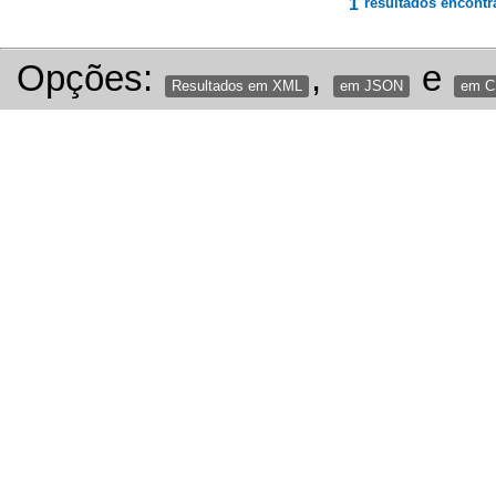
1
resultados encontr
Opções:
,
e
Resultados em XML
em JSON
em 