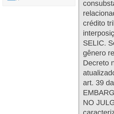
consubst
relaciona
crédito tr
interpos
SELIC. S
gênero re
Decreto n
atualizad
art. 39 d
EMBARG
NO JULG
caracteri