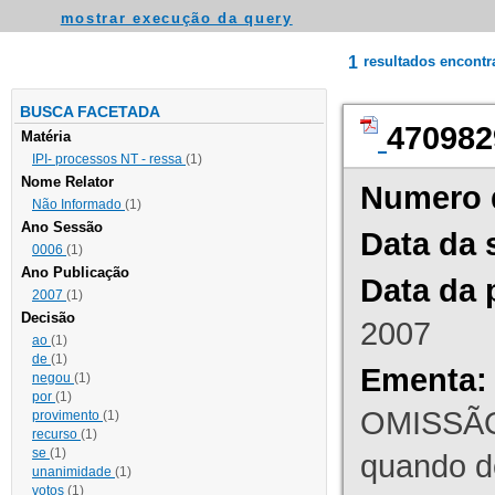
mostrar execução da query
1
resultados encont
BUSCA FACETADA
470982
Matéria
IPI- processos NT - ressa
(1)
Nome Relator
Numero 
Não Informado
(1)
Ano Sessão
Data da 
0006
(1)
Ano Publicação
Data da 
2007
(1)
Decisão
2007
ao
(1)
de
(1)
Ementa:
negou
(1)
por
(1)
OMISSÃO
provimento
(1)
recurso
(1)
se
(1)
quando d
unanimidade
(1)
votos
(1)