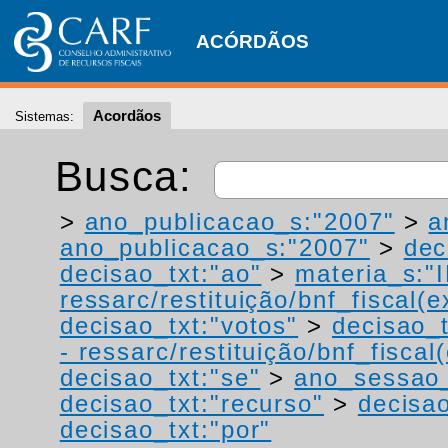
ACÓRDÃOS
Acordãos
Sistemas:
Busca:
>
ano_publicacao_s:"2007"
>
a
ano_publicacao_s:"2007"
>
dec
decisao_txt:"ao"
>
materia_s:"
ressarc/restituição/bnf_fiscal(ex
decisao_txt:"votos"
>
decisao_t
- ressarc/restituição/bnf_fiscal(
decisao_txt:"se"
>
ano_sessao_
decisao_txt:"recurso"
>
decisao
decisao_txt:"por"