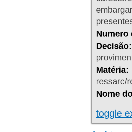
embargant
presente
Numero 
Decisão:
proviment
Matéria:
ressarc/re
Nome do 
toggle e