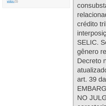
votos
(1)
consubst
relaciona
crédito tr
interpos
SELIC. S
gênero re
Decreto n
atualizad
art. 39 d
EMBARG
NO JULG