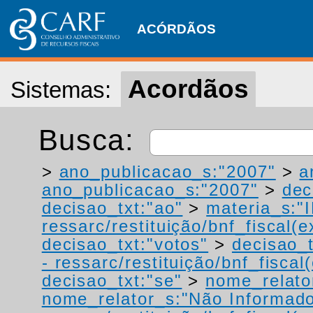
ACÓRDÃOS
Acordãos
Sistemas:
Busca:
>
ano_publicacao_s:"2007"
>
a
ano_publicacao_s:"2007"
>
dec
decisao_txt:"ao"
>
materia_s:"
ressarc/restituição/bnf_fiscal(ex
decisao_txt:"votos"
>
decisao_t
- ressarc/restituição/bnf_fiscal(
decisao_txt:"se"
>
nome_relato
nome_relator_s:"Não Informad