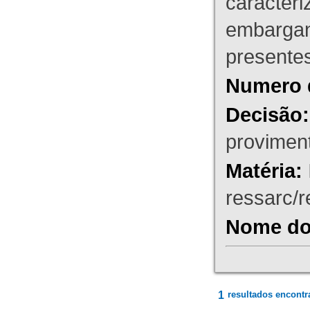
caracteri
embargant
presente
Numero 
Decisão:
proviment
Matéria:
ressarc/re
Nome do 
1
resultados encontr