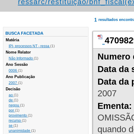
ressarc/restituição/bnf_fiscal(ex
1
resultados encont
BUSCA FACETADA
470982
Matéria
IPI- processos NT - ressa
(1)
Nome Relator
Numero 
Não Informado
(1)
Ano Sessão
Data da 
0006
(1)
Ano Publicação
Data da 
2007
(1)
Decisão
2007
ao
(1)
de
(1)
Ementa:
negou
(1)
por
(1)
OMISSÃO
provimento
(1)
recurso
(1)
se
(1)
quando d
unanimidade
(1)