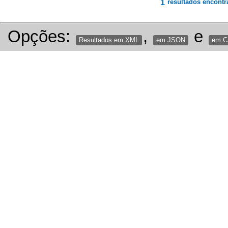
1
resultados encontr
Opções:
,
e
Resultados em XML
em JSON
em 