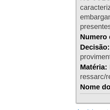
caracteri
embargant
presente
Numero 
Decisão:
proviment
Matéria:
ressarc/re
Nome do 