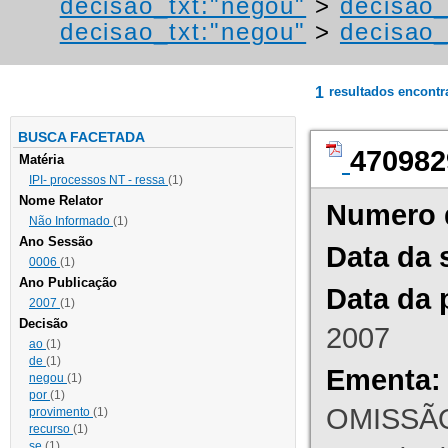
decisao_txt:"negou"
>
decisao_
decisao_txt:"negou"
>
decisao_
1
resultados encont
BUSCA FACETADA
470982
Matéria
IPI- processos NT - ressa
(1)
Nome Relator
Numero 
Não Informado
(1)
Ano Sessão
Data da 
0006
(1)
Ano Publicação
Data da 
2007
(1)
Decisão
2007
ao
(1)
de
(1)
Ementa:
negou
(1)
por
(1)
OMISSÃO
provimento
(1)
recurso
(1)
se
(1)