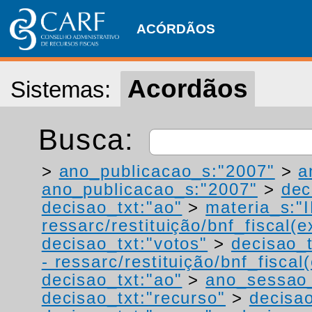
ACÓRDÃOS
Acordãos
Sistemas:
Busca:
>
ano_publicacao_s:"2007"
>
a
ano_publicacao_s:"2007"
>
dec
decisao_txt:"ao"
>
materia_s:"
ressarc/restituição/bnf_fiscal(ex
decisao_txt:"votos"
>
decisao_t
- ressarc/restituição/bnf_fiscal(
decisao_txt:"ao"
>
ano_sessao
decisao_txt:"recurso"
>
decisa