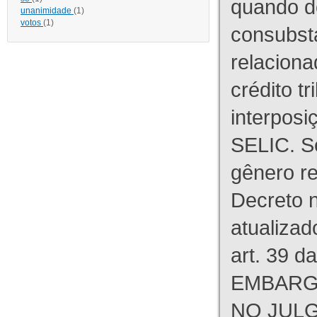
quando d
unanimidade
(1)
votos
(1)
consubst
relaciona
crédito tr
interpos
SELIC. S
gênero re
Decreto n
atualizad
art. 39 d
EMBARG
NO JULG