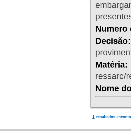
embargant
presente
Numero 
Decisão:
proviment
Matéria:
ressarc/re
Nome do 
1
resultados encontr