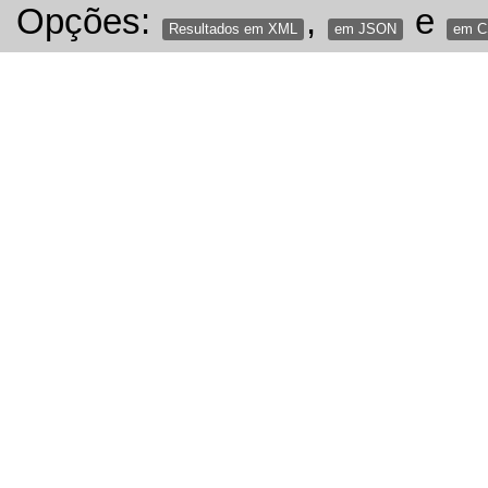
Opções:
,
e
Resultados em XML
em JSON
em 