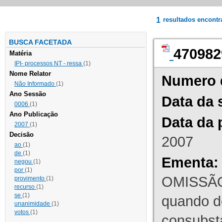
1
resultados encont
BUSCA FACETADA
470982
Matéria
IPI- processos NT - ressa
(1)
Nome Relator
Numero 
Não Informado
(1)
Ano Sessão
Data da 
0006
(1)
Ano Publicação
Data da 
2007
(1)
Decisão
2007
ao
(1)
de
(1)
Ementa:
negou
(1)
por
(1)
OMISSÃO
provimento
(1)
recurso
(1)
se
(1)
quando d
unanimidade
(1)
votos
(1)
consubst