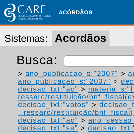
ACÓRDÃOS
Acordãos
Sistemas:
Busca:
>
ano_publicacao_s:"2007"
>
a
ano_publicacao_s:"2007"
>
dec
decisao_txt:"ao"
>
materia_s:"
ressarc/restituição/bnf_fiscal(ex
decisao_txt:"votos"
>
decisao_t
- ressarc/restituição/bnf_fiscal(
decisao_txt:"ao"
>
ano_sessao
decisao_txt:"se"
>
decisao_txt: