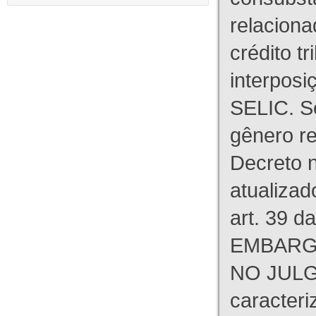
relaciona
crédito tr
interpos
SELIC. S
gênero re
Decreto n
atualizad
art. 39 d
EMBARG
NO JULG
caracteri