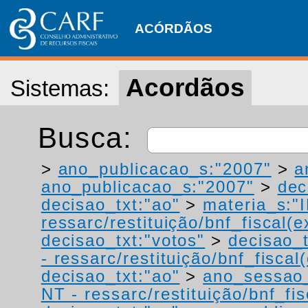
ACÓRDÃOS
Acordãos
Sistemas:
Busca:
>
ano_publicacao_s:"2007"
>
a
ano_publicacao_s:"2007"
>
dec
decisao_txt:"ao"
>
materia_s:"
ressarc/restituição/bnf_fiscal(ex
decisao_txt:"votos"
>
decisao_t
- ressarc/restituição/bnf_fiscal(
decisao_txt:"ao"
>
ano_sessao
NT - ressarc/restituição/bnf_fis