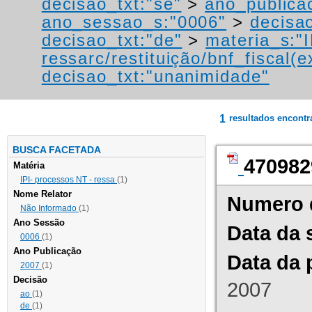
decisao_txt:"se"
>
ano_publica
ano_sessao_s:"0006"
>
decisa
decisao_txt:"de"
>
materia_s:"
ressarc/restituição/bnf_fiscal(ex
decisao_txt:"unanimidade"
1
resultados encont
BUSCA FACETADA
470982
Matéria
IPI- processos NT - ressa
(1)
Nome Relator
Numero 
Não Informado
(1)
Ano Sessão
Data da 
0006
(1)
Ano Publicação
Data da 
2007
(1)
Decisão
2007
ao
(1)
de
(1)