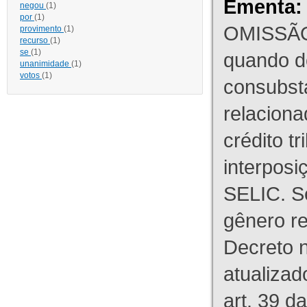
Ementa:
negou
(1)
por
(1)
OMISSÃO
provimento
(1)
recurso
(1)
se
(1)
quando d
unanimidade
(1)
votos
(1)
consubst
relaciona
crédito tr
interpos
SELIC. S
gênero re
Decreto n
atualizad
art. 39 d