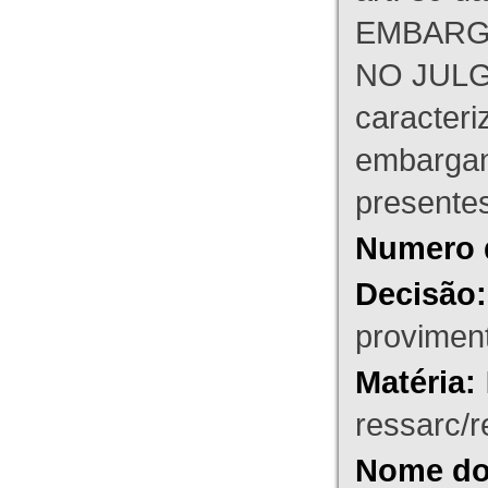
EMBARG
NO JULG
caracteri
embargant
presente
Numero 
Decisão:
proviment
Matéria:
ressarc/re
Nome do 