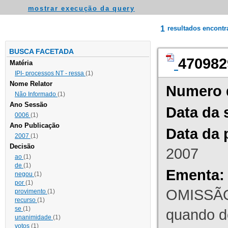
mostrar execução da query
1
resultados encont
BUSCA FACETADA
470982
Matéria
IPI- processos NT - ressa
(1)
Nome Relator
Numero 
Não Informado
(1)
Ano Sessão
Data da 
0006
(1)
Ano Publicação
Data da 
2007
(1)
Decisão
2007
ao
(1)
de
(1)
Ementa:
negou
(1)
por
(1)
OMISSÃO
provimento
(1)
recurso
(1)
se
(1)
quando d
unanimidade
(1)
votos
(1)