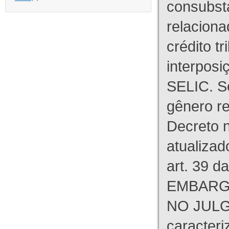
consubst
relaciona
crédito tr
interpos
SELIC. S
gênero re
Decreto n
atualizad
art. 39 d
EMBARG
NO JULG
caracteri