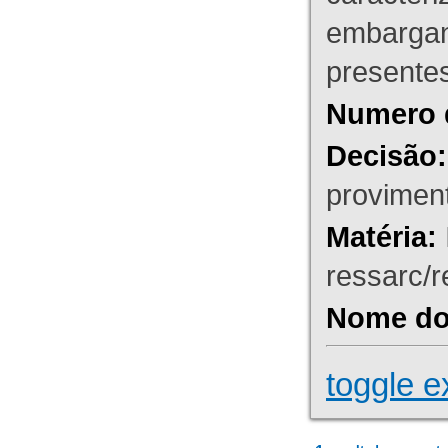
embargant
presente
Numero 
Decisão:
proviment
Matéria:
ressarc/re
Nome do 
toggle e