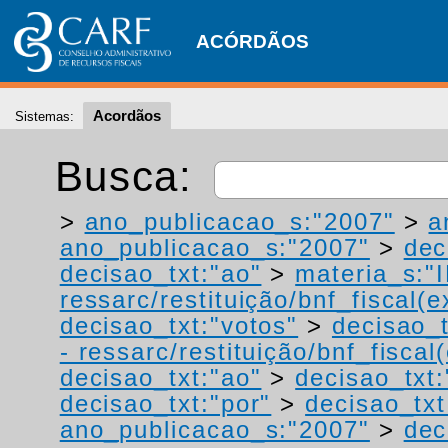
ACÓRDÃOS
Acordãos
Sistemas:
Busca:
>
ano_publicacao_s:"2007"
>
a
ano_publicacao_s:"2007"
>
dec
decisao_txt:"ao"
>
materia_s:"
ressarc/restituição/bnf_fiscal(ex
decisao_txt:"votos"
>
decisao_t
- ressarc/restituição/bnf_fiscal(
decisao_txt:"ao"
>
decisao_txt:
decisao_txt:"por"
>
decisao_txt
ano_publicacao_s:"2007"
>
dec