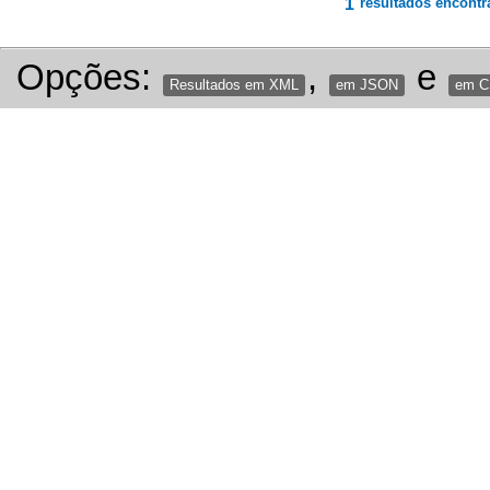
1
resultados encontr
Opções:
,
e
Resultados em XML
em JSON
em 