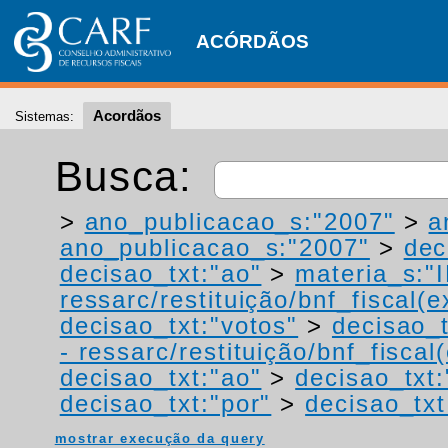
ACÓRDÃOS
Acordãos
Sistemas:
Busca:
>
ano_publicacao_s:"2007"
>
a
ano_publicacao_s:"2007"
>
dec
decisao_txt:"ao"
>
materia_s:"
ressarc/restituição/bnf_fiscal(ex
decisao_txt:"votos"
>
decisao_t
- ressarc/restituição/bnf_fiscal(
decisao_txt:"ao"
>
decisao_txt:
decisao_txt:"por"
>
decisao_txt
mostrar execução da query