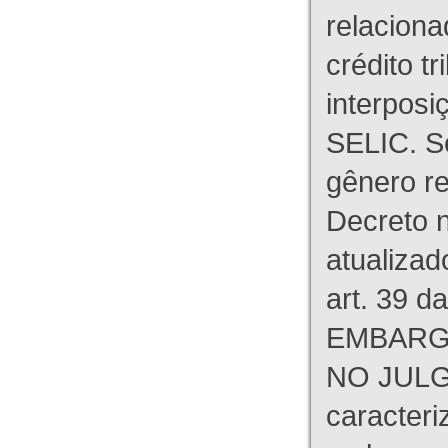
relaciona
crédito tr
interpos
SELIC. S
gênero re
Decreto n
atualizad
art. 39 d
EMBARG
NO JULG
caracteri