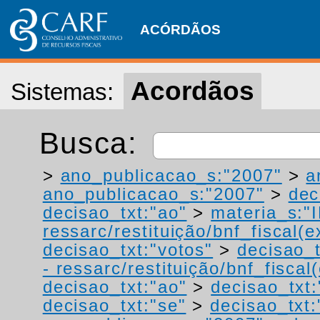
ACÓRDÃOS
Acordãos
Sistemas:
Busca:
>
ano_publicacao_s:"2007"
>
a
ano_publicacao_s:"2007"
>
dec
decisao_txt:"ao"
>
materia_s:"
ressarc/restituição/bnf_fiscal(ex
decisao_txt:"votos"
>
decisao_t
- ressarc/restituição/bnf_fiscal(
decisao_txt:"ao"
>
decisao_txt:
decisao_txt:"se"
>
decisao_txt: