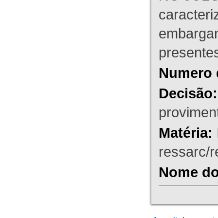
caracteri
embargant
presente
Numero 
Decisão:
proviment
Matéria:
ressarc/re
Nome do 