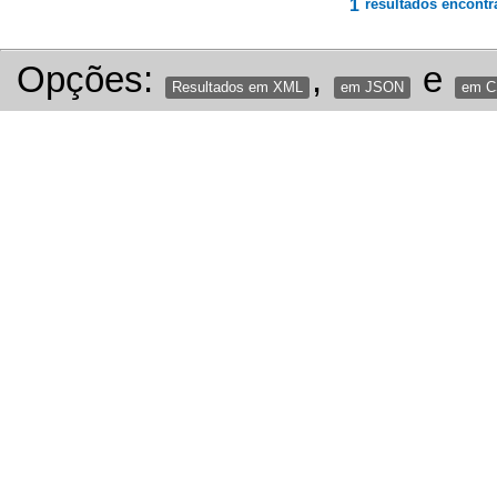
1
resultados encontr
Opções:
,
e
Resultados em XML
em JSON
em 