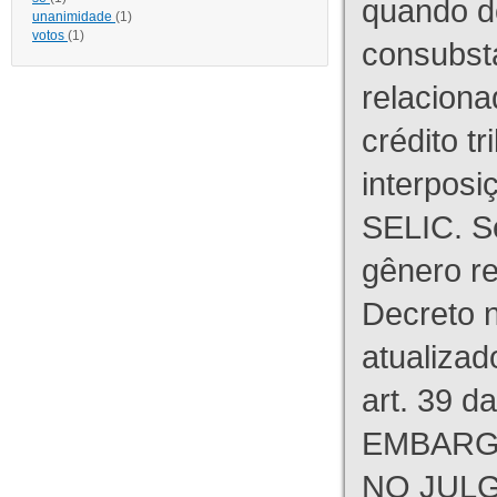
quando d
unanimidade
(1)
votos
(1)
consubst
relaciona
crédito tr
interpos
SELIC. S
gênero re
Decreto n
atualizad
art. 39 d
EMBARG
NO JULG