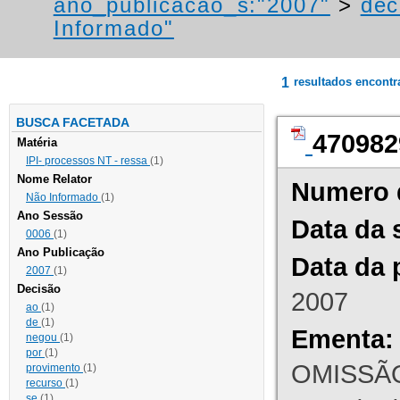
ano_publicacao_s:"2007"
>
dec
Informado"
1
resultados encont
BUSCA FACETADA
470982
Matéria
IPI- processos NT - ressa
(1)
Nome Relator
Numero 
Não Informado
(1)
Ano Sessão
Data da 
0006
(1)
Ano Publicação
Data da 
2007
(1)
Decisão
2007
ao
(1)
de
(1)
Ementa:
negou
(1)
por
(1)
OMISSÃO
provimento
(1)
recurso
(1)
se
(1)