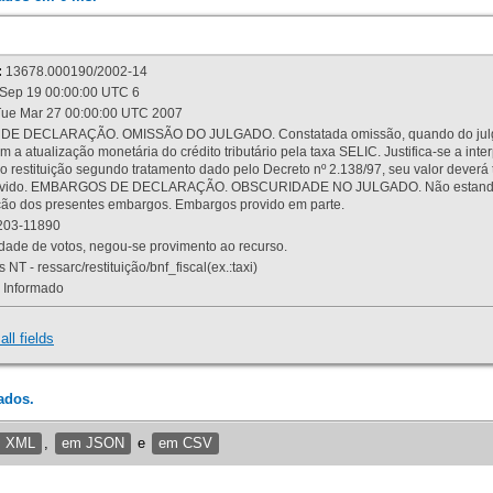
:
13678.000190/2002-14
Sep 19 00:00:00 UTC 6
ue Mar 27 00:00:00 UTC 2007
 DECLARAÇÃO. OMISSÃO DO JULGADO. Constatada omissão, quando do julgamen
m a atualização monetária do crédito tributário pela taxa SELIC. Justifica-se a 
 restituição segundo tratamento dado pelo Decreto nº 2.138/97, seu valor deverá 
rovido. EMBARGOS DE DECLARAÇÃO. OBSCURIDADE NO JULGADO. Não estando dev
osição dos presentes embargos. Embargos provido em parte.
03-11890
ade de votos, negou-se provimento ao recurso.
 NT - ressarc/restituição/bnf_fiscal(ex.:taxi)
Informado
all fields
ados.
m XML
,
em JSON
e
em CSV