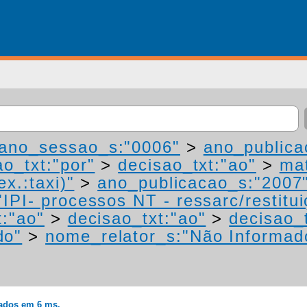
ano_sessao_s:"0006"
>
ano_publica
ao_txt:"por"
>
decisao_txt:"ao"
>
mat
ex.:taxi)"
>
ano_publicacao_s:"2007
IPI- processos NT - ressarc/restituiç
t:"ao"
>
decisao_txt:"ao"
>
decisao_
do"
>
nome_relator_s:"Não Informad
rados em 6 ms.