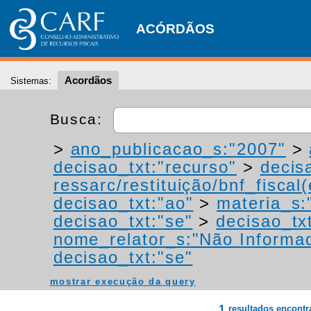
ACÓRDÃOS
Acordãos
Sistemas:
Busca:
>
ano_publicacao_s:"2007"
>
decisao_txt:"recurso"
>
decis
ressarc/restituição/bnf_fiscal(
decisao_txt:"ao"
>
materia_s:"
decisao_txt:"se"
>
decisao_tx
nome_relator_s:"Não Informa
decisao_txt:"se"
mostrar execução da query
1
resultados encont