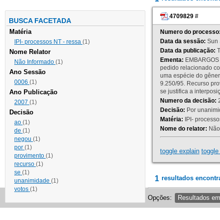
4709829
#
BUSCA FACETADA
Matéria
Numero do processo
Data da sessão:
Sun 
IPI- processos NT - ressa
(1)
Data da publicação:
T
Nome Relator
Ementa:
EMBARGOS DE
Não Informado
(1)
pedido relacionado co
Ano Sessão
uma espécie do gênero
0006
(1)
9.250/95. Recurso p
se justifica a interp
Ano Publicação
Numero da decisão:
2
2007
(1)
Decisão:
Por unanimid
Decisão
Matéria:
IPI- processos
ao
(1)
Nome do relator:
Não 
de
(1)
negou
(1)
por
(1)
toggle explain
toggle 
provimento
(1)
recurso
(1)
se
(1)
1
resultados encontr
unanimidade
(1)
votos
(1)
Opções:
Resultados e