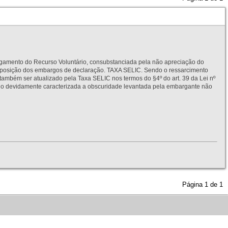
to do Recurso Voluntário, consubstanciada pela não apreciação do
interposição dos embargos de declaração. TAXA SELIC. Sendo o ressarcimento
também ser atualizado pela Taxa SELIC nos termos do §4º do art. 39 da Lei nº
idamente caracterizada a obscuridade levantada pela embargante não
Página
1
de
1