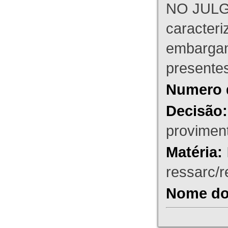
NO JULG
caracteri
embargant
presente
Numero 
Decisão:
proviment
Matéria:
ressarc/re
Nome do 