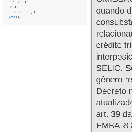
recurso
(1)
se
(1)
quando d
unanimidade
(1)
votos
(1)
consubst
relaciona
crédito tr
interpos
SELIC. S
gênero re
Decreto n
atualizad
art. 39 d
EMBARG