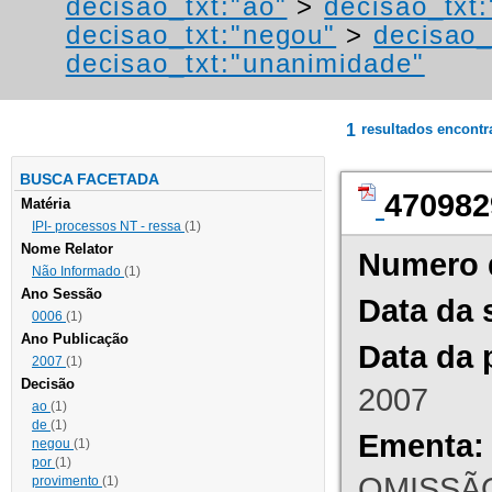
decisao_txt:"ao"
>
decisao_txt
decisao_txt:"negou"
>
decisao_
decisao_txt:"unanimidade"
1
resultados encont
BUSCA FACETADA
470982
Matéria
IPI- processos NT - ressa
(1)
Nome Relator
Numero 
Não Informado
(1)
Ano Sessão
Data da 
0006
(1)
Ano Publicação
Data da 
2007
(1)
Decisão
2007
ao
(1)
de
(1)
Ementa:
negou
(1)
por
(1)
OMISSÃO
provimento
(1)