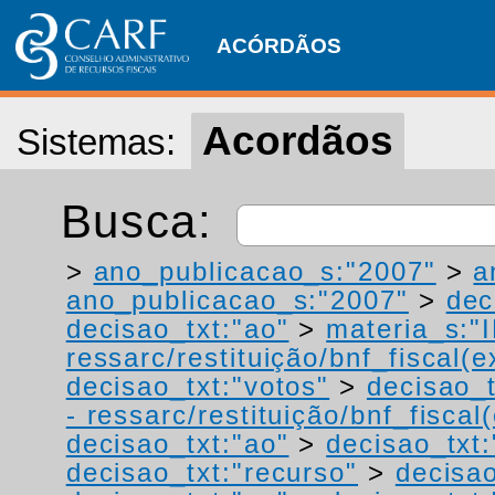
ACÓRDÃOS
Acordãos
Sistemas:
Busca:
>
ano_publicacao_s:"2007"
>
a
ano_publicacao_s:"2007"
>
dec
decisao_txt:"ao"
>
materia_s:"
ressarc/restituição/bnf_fiscal(ex
decisao_txt:"votos"
>
decisao_t
- ressarc/restituição/bnf_fiscal(
decisao_txt:"ao"
>
decisao_txt:
decisao_txt:"recurso"
>
decisao