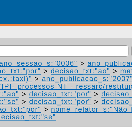
ano_sessao_s:"0006"
>
ano_publica
ao_txt:"por"
>
decisao_txt:"ao"
>
mat
ex.:taxi)"
>
ano_publicacao_s:"2007
IPI- processos NT - ressarc/restituiç
t:"ao"
>
decisao_txt:"por"
>
decisao_
t:"se"
>
decisao_txt:"por"
>
decisao_
ao_txt:"por"
>
nome_relator_s:"Não 
decisao_txt:"se"