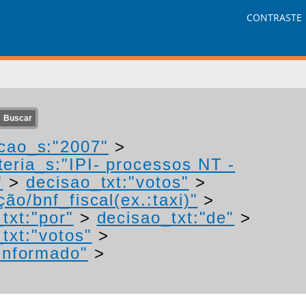
CONTRASTE
cao_s:"2007"
>
eria_s:"IPI- processos NT -
"
>
decisao_txt:"votos"
>
ão/bnf_fiscal(ex.:taxi)"
>
txt:"por"
>
decisao_txt:"de"
>
txt:"votos"
>
Informado"
>