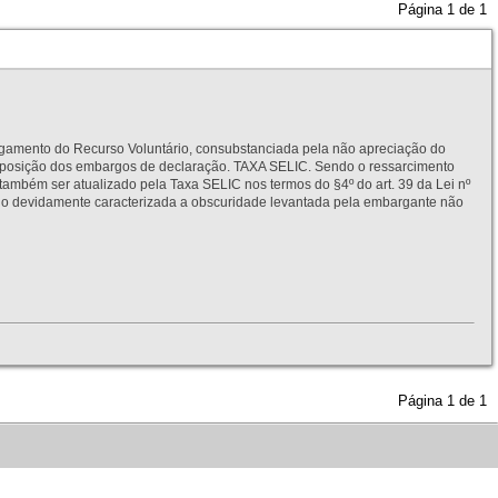
Página
1
de
1
to do Recurso Voluntário, consubstanciada pela não apreciação do
interposição dos embargos de declaração. TAXA SELIC. Sendo o ressarcimento
também ser atualizado pela Taxa SELIC nos termos do §4º do art. 39 da Lei nº
idamente caracterizada a obscuridade levantada pela embargante não
Página
1
de
1