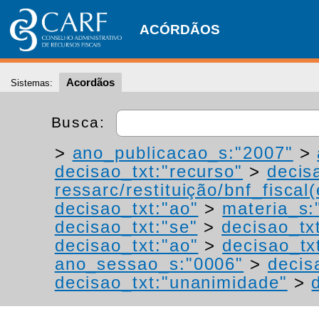
ACÓRDÃOS
Acordãos
Sistemas:
Busca:
>
ano_publicacao_s:"2007"
>
decisao_txt:"recurso"
>
decis
ressarc/restituição/bnf_fiscal(
decisao_txt:"ao"
>
materia_s:"
decisao_txt:"se"
>
decisao_tx
decisao_txt:"ao"
>
decisao_tx
ano_sessao_s:"0006"
>
decis
decisao_txt:"unanimidade"
>