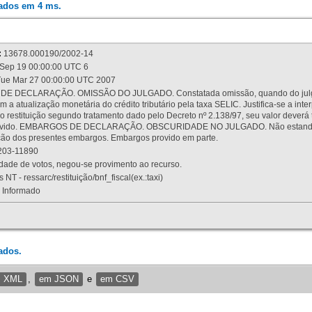
rados em 4 ms.
:
13678.000190/2002-14
Sep 19 00:00:00 UTC 6
ue Mar 27 00:00:00 UTC 2007
 DECLARAÇÃO. OMISSÃO DO JULGADO. Constatada omissão, quando do julgamen
m a atualização monetária do crédito tributário pela taxa SELIC. Justifica-se a 
 restituição segundo tratamento dado pelo Decreto nº 2.138/97, seu valor deverá 
rovido. EMBARGOS DE DECLARAÇÃO. OBSCURIDADE NO JULGADO. Não estando dev
osição dos presentes embargos. Embargos provido em parte.
03-11890
ade de votos, negou-se provimento ao recurso.
 NT - ressarc/restituição/bnf_fiscal(ex.:taxi)
Informado
ados.
m XML
,
em JSON
e
em CSV