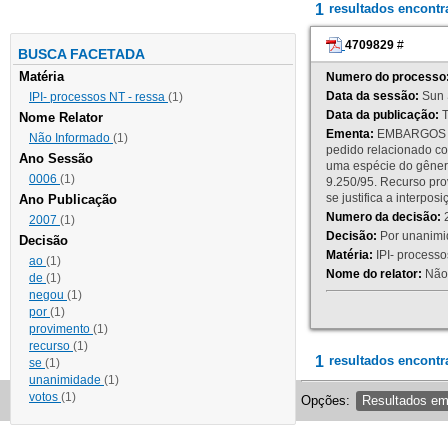
1
resultados encont
4709829
#
BUSCA FACETADA
Matéria
Numero do processo
Data da sessão:
Sun 
IPI- processos NT - ressa
(1)
Data da publicação:
T
Nome Relator
Ementa:
EMBARGOS DE
Não Informado
(1)
pedido relacionado co
Ano Sessão
uma espécie do gênero
0006
(1)
9.250/95. Recurso p
se justifica a interp
Ano Publicação
Numero da decisão:
2
2007
(1)
Decisão:
Por unanimid
Decisão
Matéria:
IPI- processos
ao
(1)
Nome do relator:
Não 
de
(1)
negou
(1)
por
(1)
provimento
(1)
recurso
(1)
1
resultados encontr
se
(1)
unanimidade
(1)
votos
(1)
Opções:
Resultados e