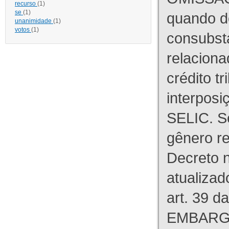
recurso
(1)
se
(1)
quando d
unanimidade
(1)
votos
(1)
consubst
relaciona
crédito tr
interpos
SELIC. S
gênero re
Decreto n
atualizad
art. 39 d
EMBARG