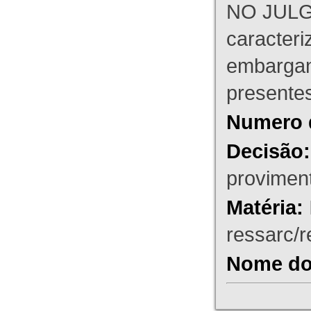
NO JULG
caracteri
embargant
presente
Numero 
Decisão:
proviment
Matéria:
ressarc/re
Nome do 