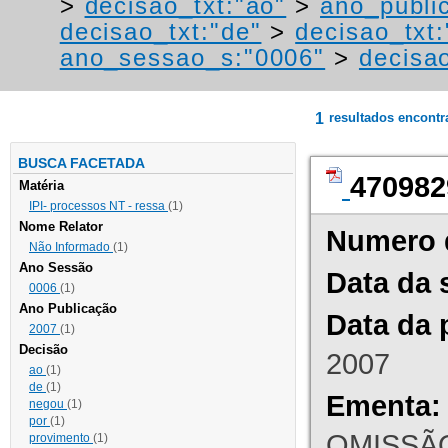
>
decisao_txt:"ao"
>
ano_publi
decisao_txt:"de"
>
decisao_txt
ano_sessao_s:"0006"
>
decisao
1
resultados encont
BUSCA FACETADA
470982
Matéria
IPI- processos NT - ressa
(1)
Nome Relator
Numero 
Não Informado
(1)
Ano Sessão
Data da 
0006
(1)
Ano Publicação
Data da 
2007
(1)
Decisão
2007
ao
(1)
de
(1)
Ementa:
negou
(1)
por
(1)
OMISSÃO
provimento
(1)