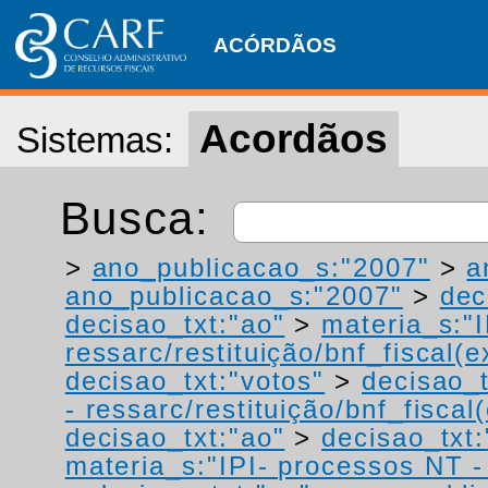
ACÓRDÃOS
Acordãos
Sistemas:
Busca:
>
ano_publicacao_s:"2007"
>
a
ano_publicacao_s:"2007"
>
dec
decisao_txt:"ao"
>
materia_s:"
ressarc/restituição/bnf_fiscal(ex
decisao_txt:"votos"
>
decisao_t
- ressarc/restituição/bnf_fiscal(
decisao_txt:"ao"
>
decisao_txt:
materia_s:"IPI- processos NT - r