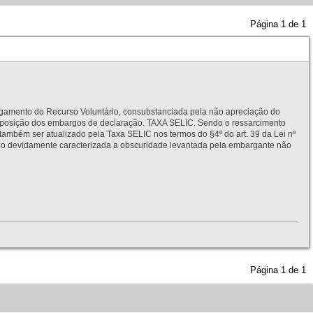
Página
1
de
1
to do Recurso Voluntário, consubstanciada pela não apreciação do
interposição dos embargos de declaração. TAXA SELIC. Sendo o ressarcimento
também ser atualizado pela Taxa SELIC nos termos do §4º do art. 39 da Lei nº
idamente caracterizada a obscuridade levantada pela embargante não
Página
1
de
1