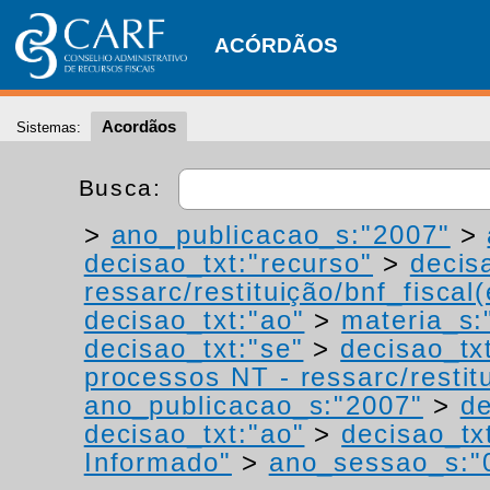
ACÓRDÃOS
Acordãos
Sistemas:
Busca:
>
ano_publicacao_s:"2007"
>
decisao_txt:"recurso"
>
decis
ressarc/restituição/bnf_fiscal(
decisao_txt:"ao"
>
materia_s:"
decisao_txt:"se"
>
decisao_tx
processos NT - ressarc/restitu
ano_publicacao_s:"2007"
>
de
decisao_txt:"ao"
>
decisao_tx
Informado"
>
ano_sessao_s:"