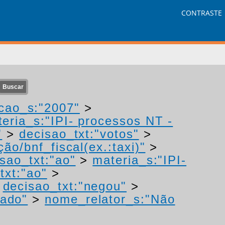
CONTRASTE
cao_s:"2007"
>
eria_s:"IPI- processos NT -
"
>
decisao_txt:"votos"
>
ão/bnf_fiscal(ex.:taxi)"
>
sao_txt:"ao"
>
materia_s:"IPI-
txt:"ao"
>
>
decisao_txt:"negou"
>
mado"
>
nome_relator_s:"Não