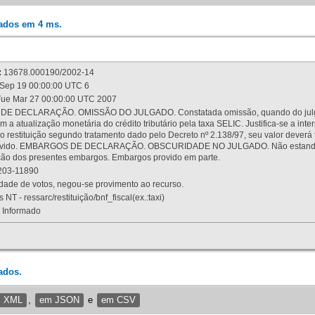
rados em 4 ms.
:
13678.000190/2002-14
Sep 19 00:00:00 UTC 6
ue Mar 27 00:00:00 UTC 2007
 DECLARAÇÃO. OMISSÃO DO JULGADO. Constatada omissão, quando do julgamen
m a atualização monetária do crédito tributário pela taxa SELIC. Justifica-se a 
 restituição segundo tratamento dado pelo Decreto nº 2.138/97, seu valor deverá 
rovido. EMBARGOS DE DECLARAÇÃO. OBSCURIDADE NO JULGADO. Não estando dev
osição dos presentes embargos. Embargos provido em parte.
03-11890
ade de votos, negou-se provimento ao recurso.
 NT - ressarc/restituição/bnf_fiscal(ex.:taxi)
Informado
ados.
m XML
,
em JSON
e
em CSV