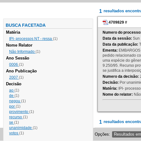
1
resultados encont
4709829
#
BUSCA FACETADA
Matéria
Numero do processo
Data da sessão:
Sun 
IPI- processos NT - ressa
(1)
Data da publicação:
T
Nome Relator
Ementa:
EMBARGOS DE
Não Informado
(1)
pedido relacionado co
Ano Sessão
uma espécie do gênero
0006
(1)
9.250/95. Recurso p
se justifica a interp
Ano Publicação
Numero da decisão:
2
2007
(1)
Decisão:
Por unanimid
Decisão
Matéria:
IPI- processos
ao
(1)
Nome do relator:
Não 
de
(1)
negou
(1)
por
(1)
provimento
(1)
recurso
(1)
1
resultados encontr
se
(1)
unanimidade
(1)
votos
(1)
Opções:
Resultados e