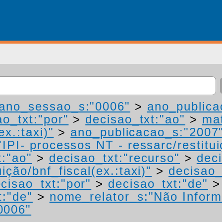
ano_sessao_s:"0006"
>
ano_publica
ao_txt:"por"
>
decisao_txt:"ao"
>
mat
ex.:taxi)"
>
ano_publicacao_s:"2007
IPI- processos NT - ressarc/restituiç
t:"ao"
>
decisao_txt:"recurso"
>
deci
ição/bnf_fiscal(ex.:taxi)"
>
decisao_
cisao_txt:"por"
>
decisao_txt:"de"
t:"de"
>
nome_relator_s:"Não Infor
0006"