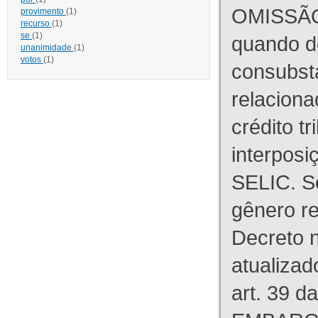
OMISSÃO
provimento
(1)
recurso
(1)
se
(1)
quando d
unanimidade
(1)
votos
(1)
consubst
relaciona
crédito tr
interpos
SELIC. S
gênero re
Decreto n
atualizad
art. 39 d