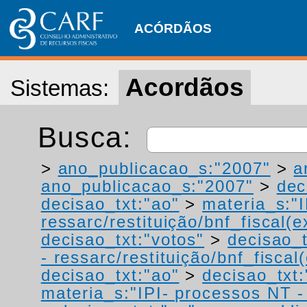
ACÓRDÃOS
Acordãos
Sistemas:
Busca:
>
ano_publicacao_s:"2007"
>
a
ano_publicacao_s:"2007"
>
dec
decisao_txt:"ao"
>
materia_s:"
ressarc/restituição/bnf_fiscal(ex
decisao_txt:"votos"
>
decisao_t
- ressarc/restituição/bnf_fiscal(
decisao_txt:"ao"
>
decisao_txt:
materia_s:"IPI- processos NT - r