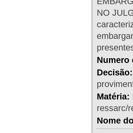
EMBARG
NO JULG
caracteri
embargant
presente
Numero 
Decisão:
proviment
Matéria:
ressarc/re
Nome do 