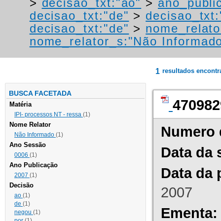
>
decisao_txt:"ao"
>
ano_publi
decisao_txt:"de"
>
decisao_txt
decisao_txt:"de"
>
nome_relato
nome_relator_s:"Não Informad
1
resultados encont
BUSCA FACETADA
470982
Matéria
IPI- processos NT - ressa
(1)
Nome Relator
Numero 
Não Informado
(1)
Ano Sessão
Data da 
0006
(1)
Ano Publicação
Data da 
2007
(1)
Decisão
2007
ao
(1)
de
(1)
Ementa:
negou
(1)
por
(1)