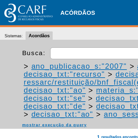
ACÓRDÃOS
Acordãos
Sistemas:
Busca:
>
ano_publicacao_s:"2007"
>
decisao_txt:"recurso"
>
decis
ressarc/restituição/bnf_fiscal(
decisao_txt:"ao"
>
materia_s:"
decisao_txt:"se"
>
decisao_tx
decisao_txt:"de"
>
decisao_tx
>
decisao_txt:"ao"
>
ano_ses
mostrar execução da query
1
resultados encont