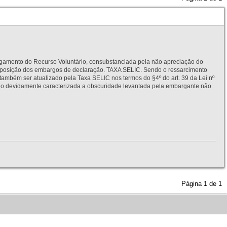
to do Recurso Voluntário, consubstanciada pela não apreciação do
interposição dos embargos de declaração. TAXA SELIC. Sendo o ressarcimento
também ser atualizado pela Taxa SELIC nos termos do §4º do art. 39 da Lei nº
idamente caracterizada a obscuridade levantada pela embargante não
Página
1
de
1