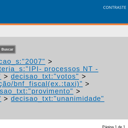
CONTRASTE
cao_s:"2007"
>
eria_s:"IPI- processos NT -
"
>
decisao_txt:"votos"
>
ão/bnf_fiscal(ex.:taxi)"
>
isao_txt:"provimento"
>
"
>
decisao_txt:"unanimidade"
Página
1
de
1