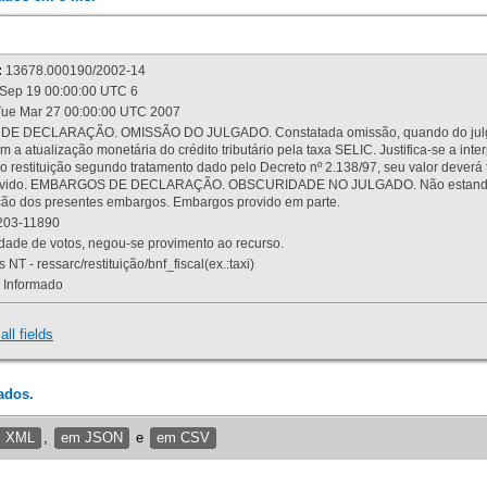
:
13678.000190/2002-14
Sep 19 00:00:00 UTC 6
ue Mar 27 00:00:00 UTC 2007
 DECLARAÇÃO. OMISSÃO DO JULGADO. Constatada omissão, quando do julgamen
m a atualização monetária do crédito tributário pela taxa SELIC. Justifica-se a 
 restituição segundo tratamento dado pelo Decreto nº 2.138/97, seu valor deverá 
rovido. EMBARGOS DE DECLARAÇÃO. OBSCURIDADE NO JULGADO. Não estando dev
osição dos presentes embargos. Embargos provido em parte.
03-11890
ade de votos, negou-se provimento ao recurso.
 NT - ressarc/restituição/bnf_fiscal(ex.:taxi)
Informado
all fields
ados.
m XML
,
em JSON
e
em CSV