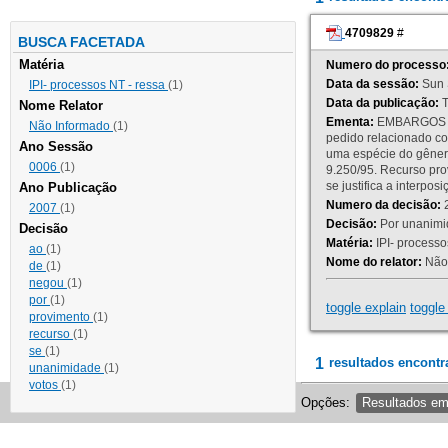
4709829
#
BUSCA FACETADA
Matéria
Numero do processo
Data da sessão:
Sun 
IPI- processos NT - ressa
(1)
Data da publicação:
T
Nome Relator
Ementa:
EMBARGOS DE
Não Informado
(1)
pedido relacionado co
Ano Sessão
uma espécie do gênero
0006
(1)
9.250/95. Recurso p
se justifica a interp
Ano Publicação
Numero da decisão:
2
2007
(1)
Decisão:
Por unanimid
Decisão
Matéria:
IPI- processos
ao
(1)
Nome do relator:
Não 
de
(1)
negou
(1)
por
(1)
toggle explain
toggle 
provimento
(1)
recurso
(1)
se
(1)
1
resultados encontr
unanimidade
(1)
votos
(1)
Opções:
Resultados e