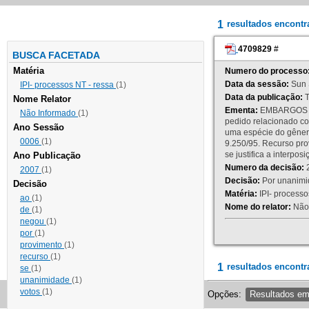
1
resultados encont
4709829
#
BUSCA FACETADA
Matéria
Numero do processo
Data da sessão:
Sun 
IPI- processos NT - ressa
(1)
Data da publicação:
T
Nome Relator
Ementa:
EMBARGOS DE
Não Informado
(1)
pedido relacionado co
Ano Sessão
uma espécie do gênero
0006
(1)
9.250/95. Recurso p
se justifica a interp
Ano Publicação
Numero da decisão:
2
2007
(1)
Decisão:
Por unanimid
Decisão
Matéria:
IPI- processos
ao
(1)
Nome do relator:
Não 
de
(1)
negou
(1)
por
(1)
provimento
(1)
recurso
(1)
1
resultados encontr
se
(1)
unanimidade
(1)
votos
(1)
Opções:
Resultados e