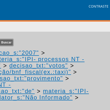
CONTRASTE
cao_s:"2007"
>
eria_s:"IPI- processos NT -
"
>
decisao_txt:"votos"
>
ão/bnf_fiscal(ex.:taxi)"
>
isao_txt:"provimento"
>
NT -
sao_txt:"de"
>
materia_s:"IPI-
ator_s:"Não Informado"
>