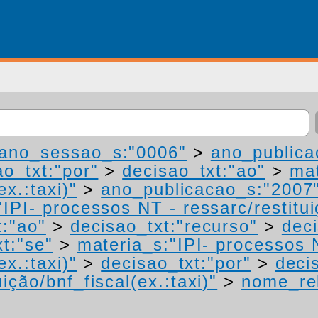
ano_sessao_s:"0006"
>
ano_publica
ao_txt:"por"
>
decisao_txt:"ao"
>
mat
ex.:taxi)"
>
ano_publicacao_s:"2007
IPI- processos NT - ressarc/restituiç
t:"ao"
>
decisao_txt:"recurso"
>
dec
t:"se"
>
materia_s:"IPI- processos 
ex.:taxi)"
>
decisao_txt:"por"
>
deci
ição/bnf_fiscal(ex.:taxi)"
>
nome_rel