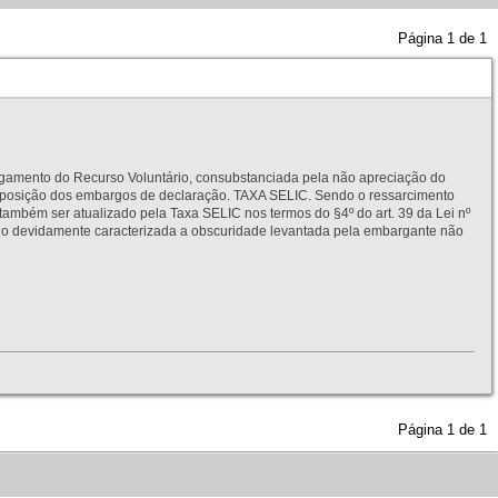
Página
1
de
1
to do Recurso Voluntário, consubstanciada pela não apreciação do
interposição dos embargos de declaração. TAXA SELIC. Sendo o ressarcimento
também ser atualizado pela Taxa SELIC nos termos do §4º do art. 39 da Lei nº
idamente caracterizada a obscuridade levantada pela embargante não
Página
1
de
1