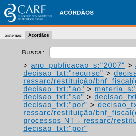
ACÓRDÃOS
Acordãos
Sistemas:
Busca:
>
ano_publicacao_s:"2007"
>
decisao_txt:"recurso"
>
decis
ressarc/restituição/bnf_fiscal(
decisao_txt:"ao"
>
materia_s:"
decisao_txt:"se"
>
decisao_tx
decisao_txt:"por"
>
decisao_tx
ressarc/restituição/bnf_fiscal(
processos NT - ressarc/restitu
decisao_txt:"por"