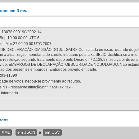
rados em 3 ms.
:
13678.000190/2002-14
Sep 19 00:00:00 UTC 6
ue Mar 27 00:00:00 UTC 2007
 DECLARAÇÃO. OMISSÃO DO JULGADO. Constatada omissão, quando do julgamen
m a atualização monetária do crédito tributário pela taxa SELIC. Justifica-se a 
 restituição segundo tratamento dado pelo Decreto nº 2.138/97, seu valor deverá 
rovido. EMBARGOS DE DECLARAÇÃO. OBSCURIDADE NO JULGADO. Não estando dev
osição dos presentes embargos. Embargos provido em parte.
03-11890
ade de votos, negou-se provimento ao recurso.
 NT - ressarc/restituição/bnf_fiscal(ex.:taxi)
Informado
ados.
m XML
,
em JSON
e
em CSV