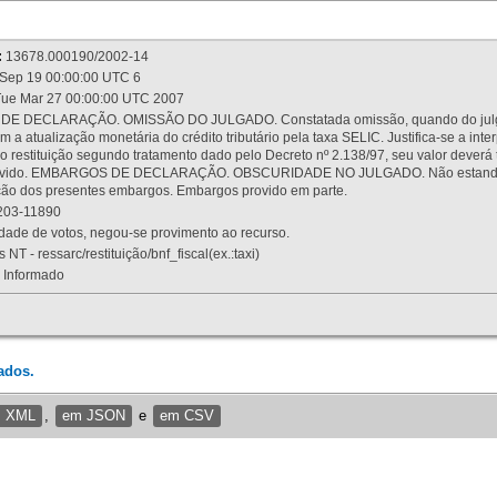
:
13678.000190/2002-14
Sep 19 00:00:00 UTC 6
ue Mar 27 00:00:00 UTC 2007
 DECLARAÇÃO. OMISSÃO DO JULGADO. Constatada omissão, quando do julgamen
m a atualização monetária do crédito tributário pela taxa SELIC. Justifica-se a 
 restituição segundo tratamento dado pelo Decreto nº 2.138/97, seu valor deverá 
rovido. EMBARGOS DE DECLARAÇÃO. OBSCURIDADE NO JULGADO. Não estando dev
osição dos presentes embargos. Embargos provido em parte.
03-11890
ade de votos, negou-se provimento ao recurso.
 NT - ressarc/restituição/bnf_fiscal(ex.:taxi)
Informado
ados.
m XML
,
em JSON
e
em CSV