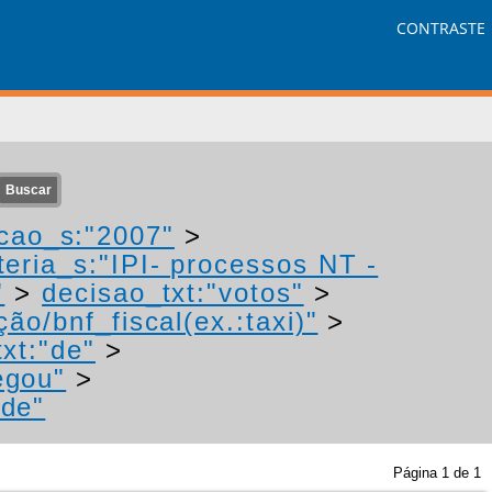
CONTRASTE
cao_s:"2007"
>
eria_s:"IPI- processos NT -
"
>
decisao_txt:"votos"
>
ão/bnf_fiscal(ex.:taxi)"
>
xt:"de"
>
egou"
>
"de"
Página
1
de
1