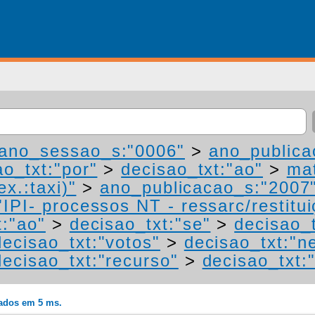
ano_sessao_s:"0006"
>
ano_publica
ao_txt:"por"
>
decisao_txt:"ao"
>
mat
ex.:taxi)"
>
ano_publicacao_s:"2007
IPI- processos NT - ressarc/restituiç
t:"ao"
>
decisao_txt:"se"
>
decisao_t
decisao_txt:"votos"
>
decisao_txt:"n
decisao_txt:"recurso"
>
decisao_txt:
rados em 5 ms.