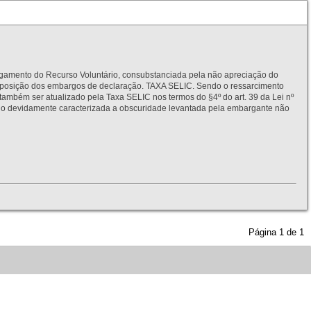
to do Recurso Voluntário, consubstanciada pela não apreciação do
interposição dos embargos de declaração. TAXA SELIC. Sendo o ressarcimento
também ser atualizado pela Taxa SELIC nos termos do §4º do art. 39 da Lei nº
idamente caracterizada a obscuridade levantada pela embargante não
Página
1
de
1