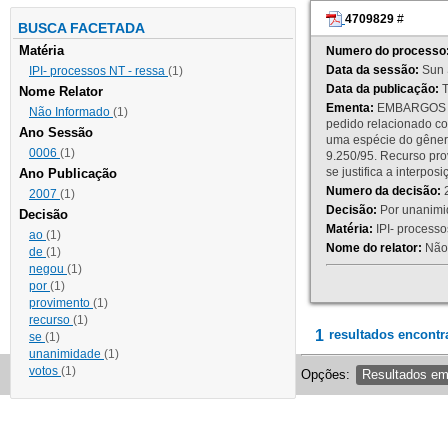
4709829
#
BUSCA FACETADA
Matéria
Numero do processo
Data da sessão:
Sun 
IPI- processos NT - ressa
(1)
Data da publicação:
T
Nome Relator
Ementa:
EMBARGOS DE
Não Informado
(1)
pedido relacionado co
Ano Sessão
uma espécie do gênero
0006
(1)
9.250/95. Recurso p
se justifica a interp
Ano Publicação
Numero da decisão:
2
2007
(1)
Decisão:
Por unanimid
Decisão
Matéria:
IPI- processos
ao
(1)
Nome do relator:
Não 
de
(1)
negou
(1)
por
(1)
provimento
(1)
recurso
(1)
1
resultados encontr
se
(1)
unanimidade
(1)
votos
(1)
Opções:
Resultados e