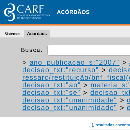
ACÓRDÃOS
Acordãos
Sistemas:
Busca:
>
ano_publicacao_s:"2007"
>
decisao_txt:"recurso"
>
decis
ressarc/restituição/bnf_fiscal(
decisao_txt:"ao"
>
materia_s:"
decisao_txt:"se"
>
decisao_tx
decisao_txt:"unanimidade"
>
decisao_txt:"unanimidade"
>
1
resultados encont