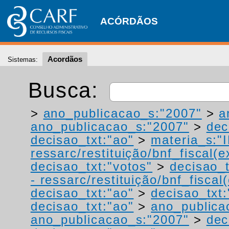
ACÓRDÃOS
Acordãos
Sistemas:
Busca:
>
ano_publicacao_s:"2007"
>
a
ano_publicacao_s:"2007"
>
dec
decisao_txt:"ao"
>
materia_s:"
ressarc/restituição/bnf_fiscal(ex
decisao_txt:"votos"
>
decisao_t
- ressarc/restituição/bnf_fiscal(
decisao_txt:"ao"
>
decisao_txt:
decisao_txt:"ao"
>
ano_publica
ano_publicacao_s:"2007"
>
dec