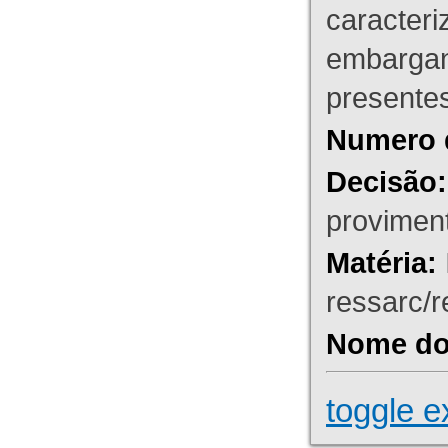
caracteri
embargant
presente
Numero 
Decisão:
proviment
Matéria:
ressarc/re
Nome do 
toggle e