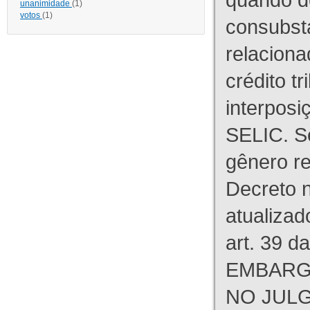
unanimidade
(1)
votos
(1)
consubst
relaciona
crédito tr
interpos
SELIC. S
gênero re
Decreto n
atualizad
art. 39 d
EMBARG
NO JULG