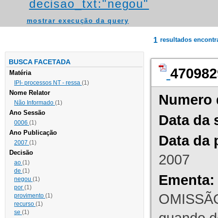
decisao_txt:"negou"
mostrar execução da query
1
resultados encont
BUSCA FACETADA
470982
Matéria
IPI- processos NT - ressa
(1)
Nome Relator
Numero 
Não Informado
(1)
Ano Sessão
Data da 
0006
(1)
Ano Publicação
Data da 
2007
(1)
Decisão
2007
ao
(1)
de
(1)
Ementa:
negou
(1)
por
(1)
OMISSÃO
provimento
(1)
recurso
(1)
se
(1)
quando d