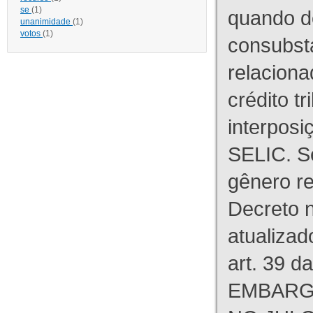
se
(1)
quando d
unanimidade
(1)
votos
(1)
consubst
relaciona
crédito tr
interpos
SELIC. S
gênero re
Decreto n
atualizad
art. 39 d
EMBARG