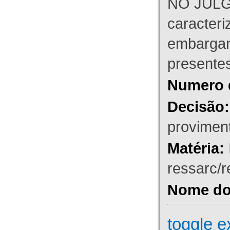
NO JULG
caracteri
embargant
presente
Numero 
Decisão:
proviment
Matéria:
ressarc/re
Nome do 
toggle e