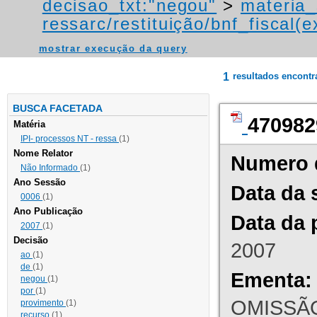
decisao_txt:"negou"
>
materia_
ressarc/restituição/bnf_fiscal(ex
mostrar execução da query
1
resultados encont
BUSCA FACETADA
470982
Matéria
IPI- processos NT - ressa
(1)
Nome Relator
Numero 
Não Informado
(1)
Ano Sessão
Data da 
0006
(1)
Ano Publicação
Data da 
2007
(1)
Decisão
2007
ao
(1)
de
(1)
Ementa:
negou
(1)
por
(1)
OMISSÃO
provimento
(1)
recurso
(1)