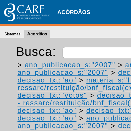
ACÓRDÃOS
Acordãos
Sistemas:
Busca:
>
ano_publicacao_s:"2007"
>
a
ano_publicacao_s:"2007"
>
dec
decisao_txt:"ao"
>
materia_s:"
ressarc/restituição/bnf_fiscal(ex
decisao_txt:"votos"
>
decisao_t
- ressarc/restituição/bnf_fiscal(
decisao_txt:"ao"
>
decisao_txt:
decisao_txt:"ao"
>
ano_publica
ano_publicacao_s:"2007"
>
dec