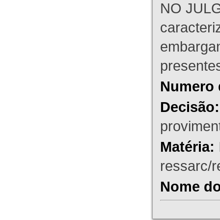
NO JULG
caracteri
embargant
presente
Numero 
Decisão:
proviment
Matéria:
ressarc/re
Nome do 