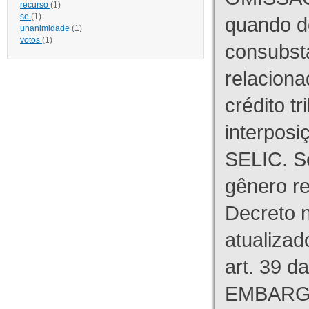
recurso
(1)
se
(1)
quando d
unanimidade
(1)
votos
(1)
consubst
relaciona
crédito tr
interpos
SELIC. S
gênero re
Decreto n
atualizad
art. 39 d
EMBARG