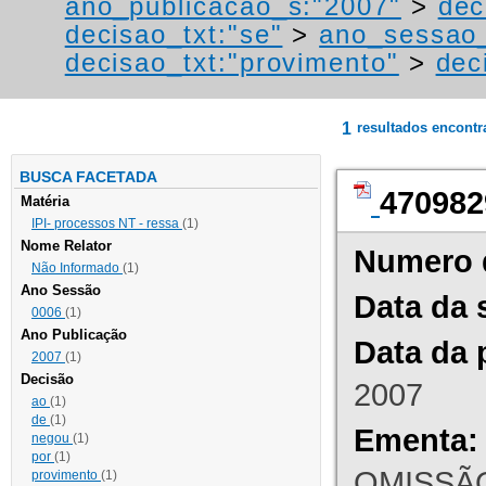
ano_publicacao_s:"2007"
>
dec
decisao_txt:"se"
>
ano_sessao_
decisao_txt:"provimento"
>
dec
1
resultados encont
BUSCA FACETADA
470982
Matéria
IPI- processos NT - ressa
(1)
Nome Relator
Numero 
Não Informado
(1)
Ano Sessão
Data da 
0006
(1)
Ano Publicação
Data da 
2007
(1)
Decisão
2007
ao
(1)
de
(1)
Ementa:
negou
(1)
por
(1)
OMISSÃO
provimento
(1)