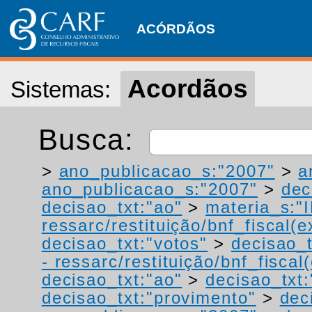
ACÓRDÃOS
Acordãos
Sistemas:
Busca:
>
ano_publicacao_s:"2007"
>
a
ano_publicacao_s:"2007"
>
dec
decisao_txt:"ao"
>
materia_s:"
ressarc/restituição/bnf_fiscal(ex
decisao_txt:"votos"
>
decisao_t
- ressarc/restituição/bnf_fiscal(
decisao_txt:"ao"
>
decisao_txt:
decisao_txt:"provimento"
>
dec