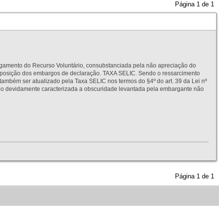
Página
1
de
1
to do Recurso Voluntário, consubstanciada pela não apreciação do
interposição dos embargos de declaração. TAXA SELIC. Sendo o ressarcimento
também ser atualizado pela Taxa SELIC nos termos do §4º do art. 39 da Lei nº
idamente caracterizada a obscuridade levantada pela embargante não
Página
1
de
1