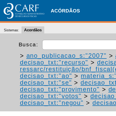
ACÓRDÃOS
Acordãos
Sistemas:
Busca:
>
ano_publicacao_s:"2007"
>
decisao_txt:"recurso"
>
decis
ressarc/restituição/bnf_fiscal(
decisao_txt:"ao"
>
materia_s:"
decisao_txt:"se"
>
decisao_tx
decisao_txt:"provimento"
>
de
decisao_txt:"votos"
>
decisao
decisao_txt:"negou"
>
decisa