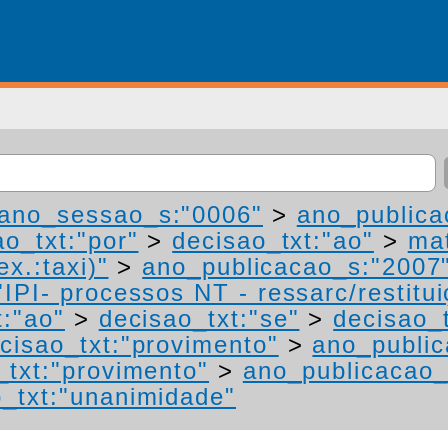
ano_sessao_s:"0006"
>
ano_publica
ao_txt:"por"
>
decisao_txt:"ao"
>
mat
ex.:taxi)"
>
ano_publicacao_s:"2007
IPI- processos NT - ressarc/restituiç
t:"ao"
>
decisao_txt:"se"
>
decisao_t
cisao_txt:"provimento"
>
ano_public
_txt:"provimento"
>
ano_publicacao_
o_txt:"unanimidade"