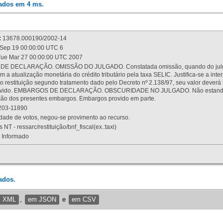
rados em 4 ms.
:
13678.000190/2002-14
Sep 19 00:00:00 UTC 6
ue Mar 27 00:00:00 UTC 2007
 DECLARAÇÃO. OMISSÃO DO JULGADO. Constatada omissão, quando do julgamen
m a atualização monetária do crédito tributário pela taxa SELIC. Justifica-se a 
 restituição segundo tratamento dado pelo Decreto nº 2.138/97, seu valor deverá 
rovido. EMBARGOS DE DECLARAÇÃO. OBSCURIDADE NO JULGADO. Não estando dev
osição dos presentes embargos. Embargos provido em parte.
03-11890
ade de votos, negou-se provimento ao recurso.
 NT - ressarc/restituição/bnf_fiscal(ex.:taxi)
Informado
ados.
m XML
,
em JSON
e
em CSV