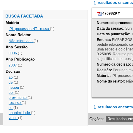
1
resultados encont
4709829
#
BUSCA FACETADA
Matéria
Numero do processo
Data da sessão:
Sun 
IPI- processos NT - ressa
(1)
Data da publicação:
T
Nome Relator
Ementa:
EMBARGOS DE
Não Informado
(1)
pedido relacionado co
Ano Sessão
uma espécie do gênero
0006
(1)
9.250/95. Recurso p
se justifica a interp
Ano Publicação
Numero da decisão:
2
2007
(1)
Decisão:
Por unanimid
Decisão
Matéria:
IPI- processos
ao
(1)
Nome do relator:
Não 
de
(1)
negou
(1)
por
(1)
provimento
(1)
recurso
(1)
1
resultados encontr
se
(1)
unanimidade
(1)
votos
(1)
Opções:
Resultados e