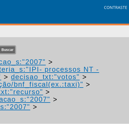
CONTRASTE
cao_s:"2007"
>
eria_s:"IPI- processos NT -
"
>
decisao_txt:"votos"
>
ão/bnf_fiscal(ex.:taxi)"
>
xt:"recurso"
>
acao_s:"2007"
>
s:"2007"
>