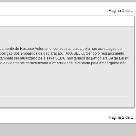
Página
1
de
1
to do Recurso Voluntário, consubstanciada pela não apreciação do
interposição dos embargos de declaração. TAXA SELIC. Sendo o ressarcimento
também ser atualizado pela Taxa SELIC nos termos do §4º do art. 39 da Lei nº
idamente caracterizada a obscuridade levantada pela embargante não
Página
1
de
1