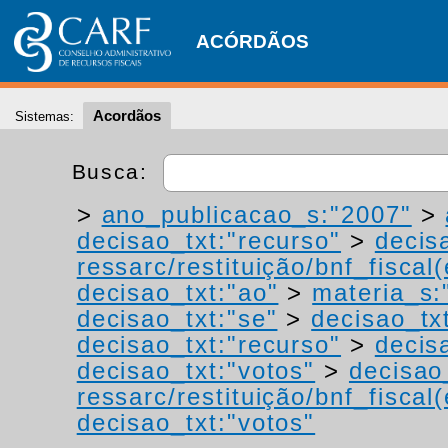
ACÓRDÃOS
Acordãos
Sistemas:
Busca:
>
ano_publicacao_s:"2007"
>
decisao_txt:"recurso"
>
decis
ressarc/restituição/bnf_fiscal(
decisao_txt:"ao"
>
materia_s:"
decisao_txt:"se"
>
decisao_tx
decisao_txt:"recurso"
>
decis
decisao_txt:"votos"
>
decisao
ressarc/restituição/bnf_fiscal(
decisao_txt:"votos"