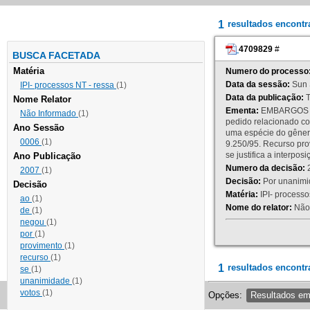
1
resultados encont
4709829
#
BUSCA FACETADA
Matéria
Numero do processo
Data da sessão:
Sun 
IPI- processos NT - ressa
(1)
Data da publicação:
T
Nome Relator
Ementa:
EMBARGOS DE
Não Informado
(1)
pedido relacionado co
Ano Sessão
uma espécie do gênero
0006
(1)
9.250/95. Recurso p
se justifica a interp
Ano Publicação
Numero da decisão:
2
2007
(1)
Decisão:
Por unanimid
Decisão
Matéria:
IPI- processos
ao
(1)
Nome do relator:
Não 
de
(1)
negou
(1)
por
(1)
provimento
(1)
recurso
(1)
1
resultados encontr
se
(1)
unanimidade
(1)
votos
(1)
Opções:
Resultados e