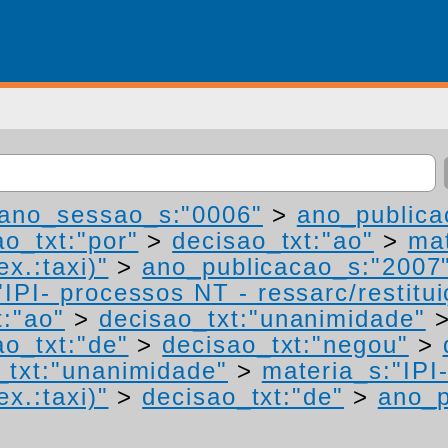
ano_sessao_s:"0006"
>
ano_publica
ao_txt:"por"
>
decisao_txt:"ao"
>
mat
ex.:taxi)"
>
ano_publicacao_s:"2007
IPI- processos NT - ressarc/restituiç
t:"ao"
>
decisao_txt:"unanimidade"
ao_txt:"de"
>
decisao_txt:"negou"
>
_txt:"unanimidade"
>
materia_s:"IPI
ex.:taxi)"
>
decisao_txt:"de"
>
ano_p