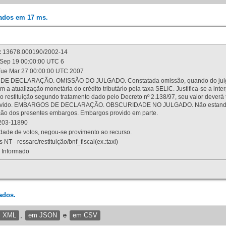
rados em 17 ms.
:
13678.000190/2002-14
Sep 19 00:00:00 UTC 6
ue Mar 27 00:00:00 UTC 2007
 DECLARAÇÃO. OMISSÃO DO JULGADO. Constatada omissão, quando do julgamen
m a atualização monetária do crédito tributário pela taxa SELIC. Justifica-se a 
 restituição segundo tratamento dado pelo Decreto nº 2.138/97, seu valor deverá 
rovido. EMBARGOS DE DECLARAÇÃO. OBSCURIDADE NO JULGADO. Não estando dev
osição dos presentes embargos. Embargos provido em parte.
03-11890
ade de votos, negou-se provimento ao recurso.
 NT - ressarc/restituição/bnf_fiscal(ex.:taxi)
Informado
ados.
m XML
,
em JSON
e
em CSV