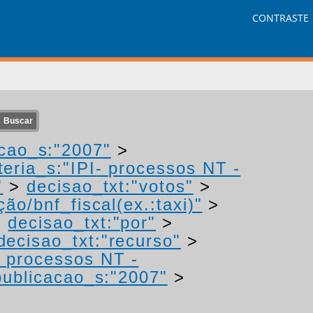
CONTRASTE
cao_s:"2007"
>
eria_s:"IPI- processos NT -
"
>
decisao_txt:"votos"
>
ão/bnf_fiscal(ex.:taxi)"
>
>
decisao_txt:"por"
>
decisao_txt:"recurso"
>
- processos NT -
ublicacao_s:"2007"
>