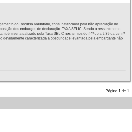
to do Recurso Voluntário, consubstanciada pela não apreciação do
interposição dos embargos de declaração. TAXA SELIC. Sendo o ressarcimento
também ser atualizado pela Taxa SELIC nos termos do §4º do art. 39 da Lei nº
idamente caracterizada a obscuridade levantada pela embargante não
Página
1
de
1