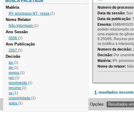
BUSCA FACETADA
Matéria
Numero do processo
Data da sessão:
Sun 
IPI- processos NT - ressa
(1)
Data da publicação:
T
Nome Relator
Ementa:
EMBARGOS DE
Não Informado
(1)
pedido relacionado co
Ano Sessão
uma espécie do gênero
0006
(1)
9.250/95. Recurso p
se justifica a interp
Ano Publicação
Numero da decisão:
2
2007
(1)
Decisão:
Por unanimid
Decisão
Matéria:
IPI- processos
ao
(1)
Nome do relator:
Não 
de
(1)
negou
(1)
por
(1)
provimento
(1)
recurso
(1)
1
resultados encontr
se
(1)
unanimidade
(1)
votos
(1)
Opções:
Resultados e