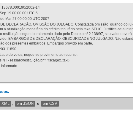
:
13678.000190/2002-14
Sep 19 00:00:00 UTC 6
ue Mar 27 00:00:00 UTC 2007
 DECLARAÇÃO. OMISSÃO DO JULGADO. Constatada omissão, quando do julgamen
m a atualização monetária do crédito tributário pela taxa SELIC. Justifica-se a 
 restituição segundo tratamento dado pelo Decreto nº 2.138/97, seu valor deverá 
rovido. EMBARGOS DE DECLARAÇÃO. OBSCURIDADE NO JULGADO. Não estando dev
osição dos presentes embargos. Embargos provido em parte.
03-11890
ade de votos, negou-se provimento ao recurso.
 NT - ressarc/restituição/bnf_fiscal(ex.:taxi)
Informado
ados.
m XML
,
em JSON
e
em CSV