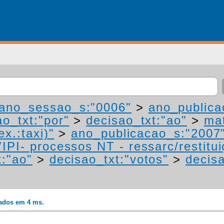
ano_sessao_s:"0006"
>
ano_publica
ao_txt:"por"
>
decisao_txt:"ao"
>
mat
ex.:taxi)"
>
ano_publicacao_s:"2007
IPI- processos NT - ressarc/restituiç
t:"ao"
>
decisao_txt:"votos"
>
decisa
rados em 4 ms.