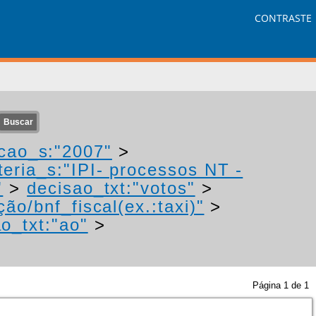
CONTRASTE
cao_s:"2007"
>
eria_s:"IPI- processos NT -
"
>
decisao_txt:"votos"
>
ão/bnf_fiscal(ex.:taxi)"
>
o_txt:"ao"
>
Página
1
de
1