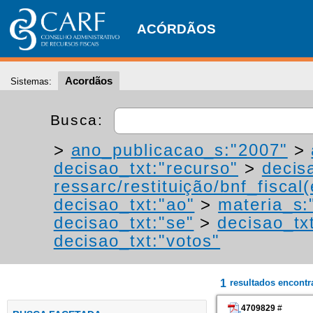
ACÓRDÃOS
Acordãos
Sistemas:
Busca:
>
ano_publicacao_s:"2007"
>
decisao_txt:"recurso"
>
decis
ressarc/restituição/bnf_fiscal(
decisao_txt:"ao"
>
materia_s:"
decisao_txt:"se"
>
decisao_tx
decisao_txt:"votos"
1
resultados encont
4709829
#