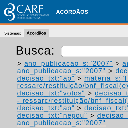
ACÓRDÃOS
Acordãos
Sistemas:
Busca:
>
ano_publicacao_s:"2007"
>
a
ano_publicacao_s:"2007"
>
dec
decisao_txt:"ao"
>
materia_s:"
ressarc/restituição/bnf_fiscal(ex
decisao_txt:"votos"
>
decisao_t
- ressarc/restituição/bnf_fiscal(
decisao_txt:"ao"
>
decisao_txt:
decisao_txt:"negou"
>
decisao_
ano_publicacao_s:"2007"