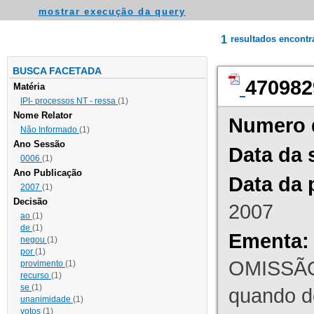
mostrar execução da query
1
resultados encont
BUSCA FACETADA
470982
Matéria
IPI- processos NT - ressa
(1)
Nome Relator
Numero 
Não Informado
(1)
Ano Sessão
Data da 
0006
(1)
Ano Publicação
Data da 
2007
(1)
Decisão
2007
ao
(1)
de
(1)
Ementa:
negou
(1)
por
(1)
OMISSÃO
provimento
(1)
recurso
(1)
se
(1)
quando d
unanimidade
(1)
votos
(1)