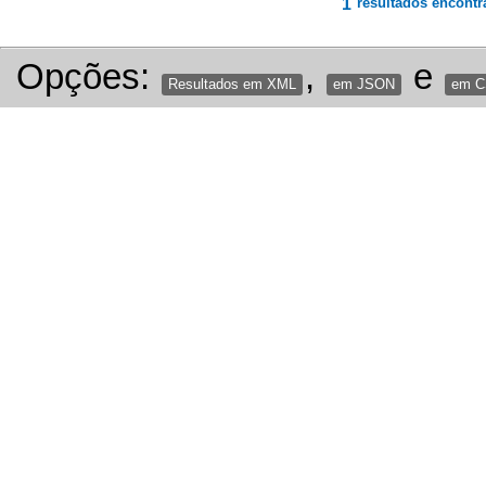
1
resultados encontr
Opções:
,
e
Resultados em XML
em JSON
em 