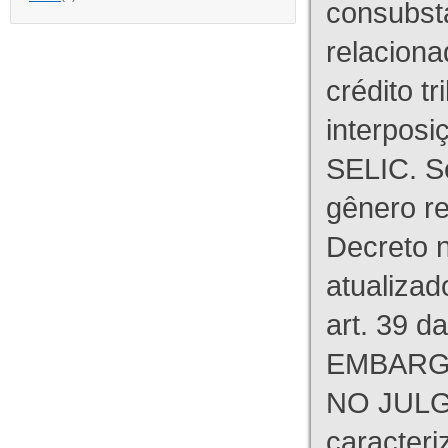
consubst
relaciona
crédito tr
interpos
SELIC. S
gênero re
Decreto n
atualizad
art. 39 d
EMBARG
NO JULG
caracteri