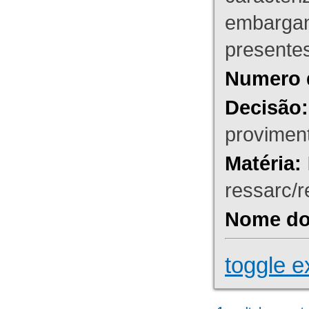
embargant
presente
Numero 
Decisão:
proviment
Matéria:
ressarc/re
Nome do 
toggle e