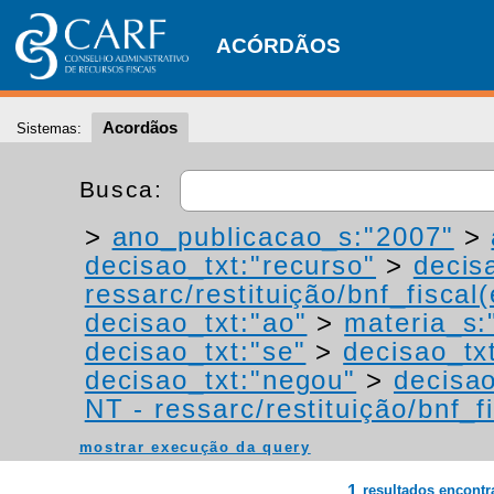
ACÓRDÃOS
Acordãos
Sistemas:
Busca:
>
ano_publicacao_s:"2007"
>
decisao_txt:"recurso"
>
decis
ressarc/restituição/bnf_fiscal(
decisao_txt:"ao"
>
materia_s:"
decisao_txt:"se"
>
decisao_tx
decisao_txt:"negou"
>
decisao
NT - ressarc/restituição/bnf_fi
mostrar execução da query
1
resultados encont