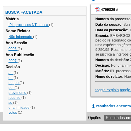
4709829
#
BUSCA FACETADA
Matéria
Numero do processo
Data da sessão:
Sun 
IPI- processos NT - ressa
(1)
Data da publicação:
T
Nome Relator
Ementa:
EMBARGOS DE
Não Informado
(1)
pedido relacionado co
Ano Sessão
uma espécie do gênero
0006
(1)
9.250/95. Recurso p
se justifica a interp
Ano Publicação
Numero da decisão:
2
2007
(1)
Decisão:
Por unanimid
Decisão
Matéria:
IPI- processos
ao
(1)
Nome do relator:
Não 
de
(1)
negou
(1)
por
(1)
toggle explain
toggle 
provimento
(1)
recurso
(1)
se
(1)
1
resultados encontr
unanimidade
(1)
votos
(1)
Opções:
Resultados e