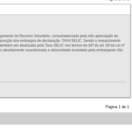
to do Recurso Voluntário, consubstanciada pela não apreciação do
interposição dos embargos de declaração. TAXA SELIC. Sendo o ressarcimento
também ser atualizado pela Taxa SELIC nos termos do §4º do art. 39 da Lei nº
idamente caracterizada a obscuridade levantada pela embargante não
Página
1
de
1