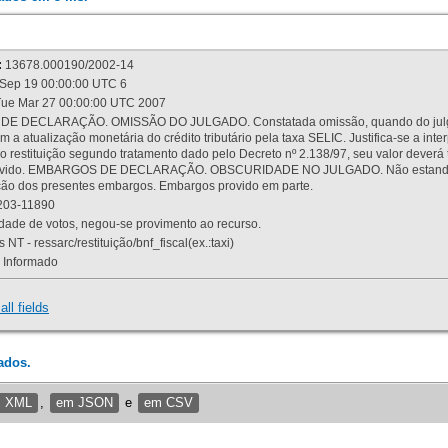
:
13678.000190/2002-14
Sep 19 00:00:00 UTC 6
ue Mar 27 00:00:00 UTC 2007
 DECLARAÇÃO. OMISSÃO DO JULGADO. Constatada omissão, quando do julgamen
m a atualização monetária do crédito tributário pela taxa SELIC. Justifica-se a 
 restituição segundo tratamento dado pelo Decreto nº 2.138/97, seu valor deverá 
rovido. EMBARGOS DE DECLARAÇÃO. OBSCURIDADE NO JULGADO. Não estando dev
osição dos presentes embargos. Embargos provido em parte.
03-11890
ade de votos, negou-se provimento ao recurso.
 NT - ressarc/restituição/bnf_fiscal(ex.:taxi)
Informado
all fields
ados.
m XML
,
em JSON
e
em CSV