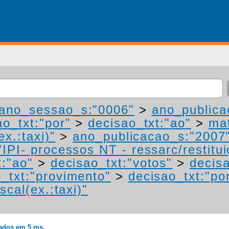
ano_sessao_s:"0006"
>
ano_publica
ao_txt:"por"
>
decisao_txt:"ao"
>
mat
ex.:taxi)"
>
ano_publicacao_s:"2007
IPI- processos NT - ressarc/restituiç
t:"ao"
>
decisao_txt:"votos"
>
decisa
_txt:"provimento"
>
decisao_txt:"po
scal(ex.:taxi)"
rados em 5 ms.