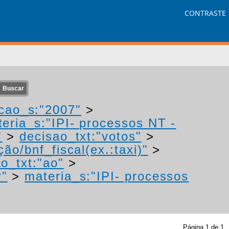
CONTRASTE
cao_s:"2007"
>
eria_s:"IPI- processos NT -
"
>
decisao_txt:"votos"
>
ão/bnf_fiscal(ex.:taxi)"
>
o_txt:"ao"
>
r"
>
materia_s:"IPI- processos
Página
1
de
1