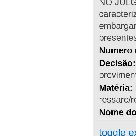
NO JULG
caracteri
embargant
presente
Numero 
Decisão:
proviment
Matéria:
ressarc/re
Nome do 
toggle e