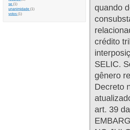
se
(1)
quando d
unanimidade
(1)
votos
(1)
consubst
relaciona
crédito tr
interpos
SELIC. S
gênero re
Decreto n
atualizad
art. 39 d
EMBARG