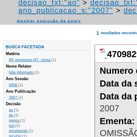
decisao_txt:"ao"
>
decisao_txt
ano_publicacao_s:"2007"
>
dec
mostrar execução da query
1
resultados encont
BUSCA FACETADA
470982
Matéria
IPI- processos NT - ressa
(1)
Nome Relator
Numero 
Não Informado
(1)
Ano Sessão
Data da 
0006
(1)
Ano Publicação
Data da 
2007
(1)
Decisão
2007
ao
(1)
de
(1)
Ementa:
negou
(1)
por
(1)
OMISSÃO
provimento
(1)
recurso
(1)