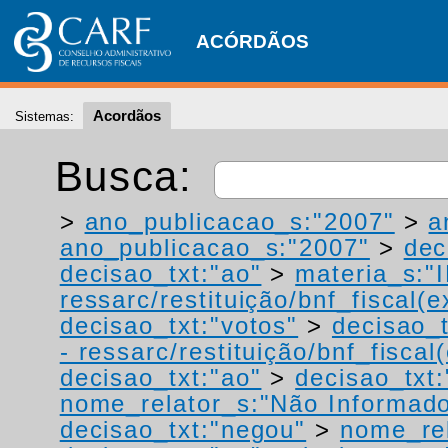
ACÓRDÃOS
Acordãos
Sistemas:
Busca:
>
ano_publicacao_s:"2007"
>
a
ano_publicacao_s:"2007"
>
dec
decisao_txt:"ao"
>
materia_s:"
ressarc/restituição/bnf_fiscal(ex
decisao_txt:"votos"
>
decisao_t
- ressarc/restituição/bnf_fiscal(
decisao_txt:"ao"
>
decisao_txt:
nome_relator_s:"Não Informad
decisao_txt:"negou"
>
nome_rel