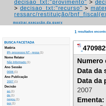
decisao_txt:"provimento"
>
dec
>
decisao_txt:"recurso"
>
mater
ressarc/restituição/bnf_fiscal(ex
mostrar execução da query
1
resultados encont
BUSCA FACETADA
470982
Matéria
IPI- processos NT - ressa
(1)
Nome Relator
Numero 
Não Informado
(1)
Ano Sessão
Data da 
0006
(1)
Ano Publicação
Data da 
2007
(1)
Decisão
2007
ao
(1)
de
(1)
Ementa:
negou
(1)
por
(1)