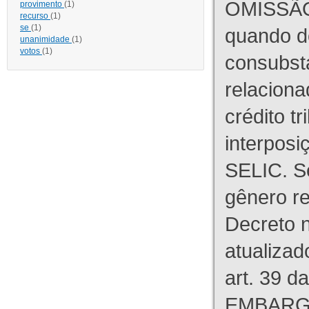
OMISSÃO
provimento
(1)
recurso
(1)
se
(1)
quando d
unanimidade
(1)
votos
(1)
consubst
relaciona
crédito tr
interpos
SELIC. S
gênero re
Decreto n
atualizad
art. 39 d
EMBARG