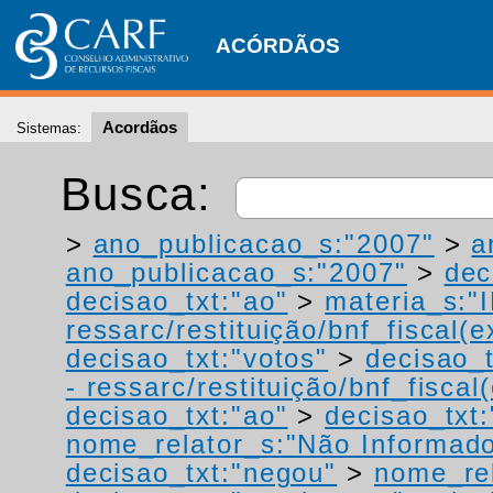
ACÓRDÃOS
Acordãos
Sistemas:
Busca:
>
ano_publicacao_s:"2007"
>
a
ano_publicacao_s:"2007"
>
dec
decisao_txt:"ao"
>
materia_s:"
ressarc/restituição/bnf_fiscal(ex
decisao_txt:"votos"
>
decisao_t
- ressarc/restituição/bnf_fiscal(
decisao_txt:"ao"
>
decisao_txt:
nome_relator_s:"Não Informad
decisao_txt:"negou"
>
nome_rel