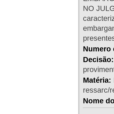
NO JULG
caracteri
embargant
presente
Numero 
Decisão:
proviment
Matéria:
ressarc/re
Nome do 