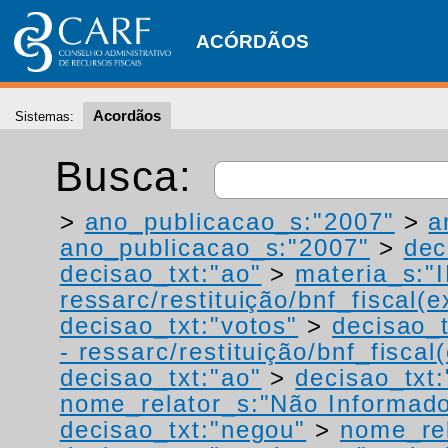
ACÓRDÃOS
Acordãos
Sistemas:
Busca:
>
ano_publicacao_s:"2007"
>
a
ano_publicacao_s:"2007"
>
dec
decisao_txt:"ao"
>
materia_s:"
ressarc/restituição/bnf_fiscal(ex
decisao_txt:"votos"
>
decisao_t
- ressarc/restituição/bnf_fiscal(
decisao_txt:"ao"
>
decisao_txt:
nome_relator_s:"Não Informad
decisao_txt:"negou"
>
nome_rel