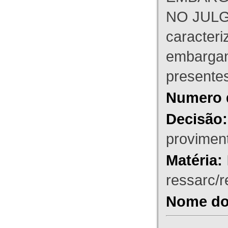
NO JULG
caracteri
embargant
presente
Numero 
Decisão:
proviment
Matéria:
ressarc/re
Nome do 