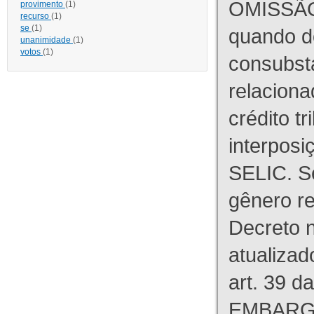
OMISSÃO
provimento
(1)
recurso
(1)
se
(1)
quando d
unanimidade
(1)
votos
(1)
consubst
relaciona
crédito tr
interpos
SELIC. S
gênero re
Decreto n
atualizad
art. 39 d
EMBARG