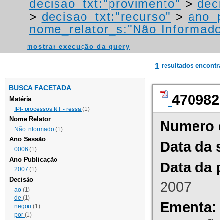
decisao_txt:"provimento"
>
dec
>
decisao_txt:"recurso"
>
ano_
nome_relator_s:"Não Informad
mostrar execução da query
1
resultados encont
BUSCA FACETADA
470982
Matéria
IPI- processos NT - ressa
(1)
Nome Relator
Numero 
Não Informado
(1)
Ano Sessão
Data da 
0006
(1)
Ano Publicação
Data da 
2007
(1)
Decisão
2007
ao
(1)
de
(1)
Ementa:
negou
(1)
por
(1)