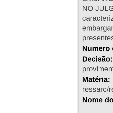
NO JULG
caracteri
embargant
presente
Numero 
Decisão:
proviment
Matéria:
ressarc/re
Nome do 