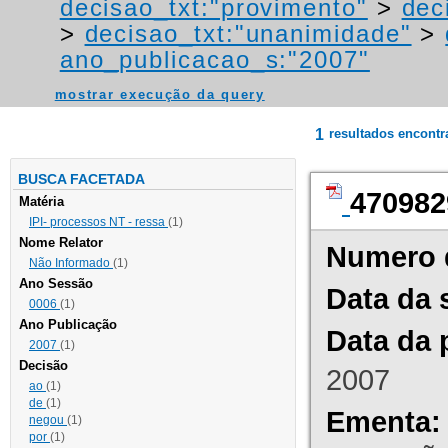
decisao_txt:"provimento"
>
dec
>
decisao_txt:"unanimidade"
>
ano_publicacao_s:"2007"
mostrar execução da query
1
resultados encont
BUSCA FACETADA
470982
Matéria
IPI- processos NT - ressa
(1)
Nome Relator
Numero 
Não Informado
(1)
Ano Sessão
Data da 
0006
(1)
Ano Publicação
Data da 
2007
(1)
Decisão
2007
ao
(1)
de
(1)
Ementa:
negou
(1)
por
(1)