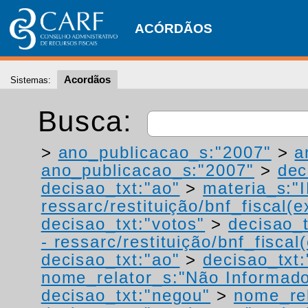
ACÓRDÃOS
Acordãos
Sistemas:
Busca:
>
ano_publicacao_s:"2007"
>
a
ano_publicacao_s:"2007"
>
dec
decisao_txt:"ao"
>
materia_s:"
ressarc/restituição/bnf_fiscal(ex
decisao_txt:"votos"
>
decisao_t
- ressarc/restituição/bnf_fiscal(
decisao_txt:"ao"
>
decisao_txt:
nome_relator_s:"Não Informad
decisao_txt:"negou"
>
nome_rel