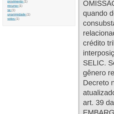
OMISSÃO
provimento
(1)
recurso
(1)
se
(1)
quando d
unanimidade
(1)
votos
(1)
consubst
relaciona
crédito tr
interpos
SELIC. S
gênero re
Decreto n
atualizad
art. 39 d
EMBARG