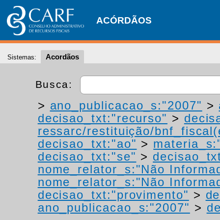
ACÓRDÃOS
Acordãos
Sistemas:
Busca:
>
ano_publicacao_s:"2007"
>
decisao_txt:"recurso"
>
decis
ressarc/restituição/bnf_fiscal(
decisao_txt:"ao"
>
materia_s:"
decisao_txt:"se"
>
decisao_tx
nome_relator_s:"Não Informa
nome_relator_s:"Não Informa
decisao_txt:"provimento"
>
de
ano_publicacao_s:"2007"
>
de