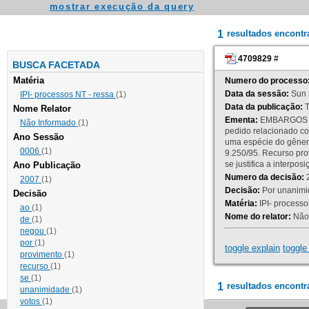
mostrar execução da query
1
resultados encont
4709829
#
BUSCA FACETADA
Matéria
Numero do processo
Data da sessão:
Sun 
IPI- processos NT - ressa
(1)
Data da publicação:
T
Nome Relator
Ementa:
EMBARGOS DE
Não Informado
(1)
pedido relacionado co
Ano Sessão
uma espécie do gênero
0006
(1)
9.250/95. Recurso p
se justifica a interp
Ano Publicação
Numero da decisão:
2
2007
(1)
Decisão:
Por unanimid
Decisão
Matéria:
IPI- processos
ao
(1)
Nome do relator:
Não 
de
(1)
negou
(1)
por
(1)
toggle explain
toggle 
provimento
(1)
recurso
(1)
se
(1)
1
resultados encontr
unanimidade
(1)
votos
(1)