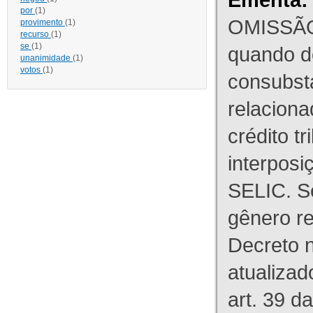
por
(1)
OMISSÃO
provimento
(1)
recurso
(1)
se
(1)
quando d
unanimidade
(1)
votos
(1)
consubst
relaciona
crédito tr
interpos
SELIC. S
gênero re
Decreto n
atualizad
art. 39 d