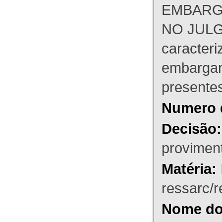
EMBARG
NO JULG
caracteri
embargant
presente
Numero 
Decisão:
proviment
Matéria:
ressarc/re
Nome do 