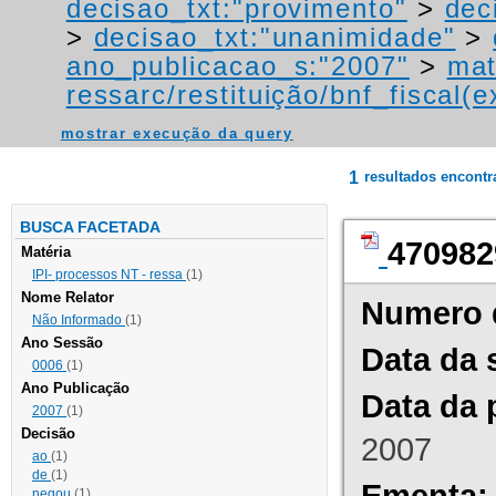
decisao_txt:"provimento"
>
dec
>
decisao_txt:"unanimidade"
>
ano_publicacao_s:"2007"
>
mat
ressarc/restituição/bnf_fiscal(ex
mostrar execução da query
1
resultados encont
BUSCA FACETADA
470982
Matéria
IPI- processos NT - ressa
(1)
Nome Relator
Numero 
Não Informado
(1)
Ano Sessão
Data da 
0006
(1)
Ano Publicação
Data da 
2007
(1)
Decisão
2007
ao
(1)
de
(1)
Ementa:
negou
(1)