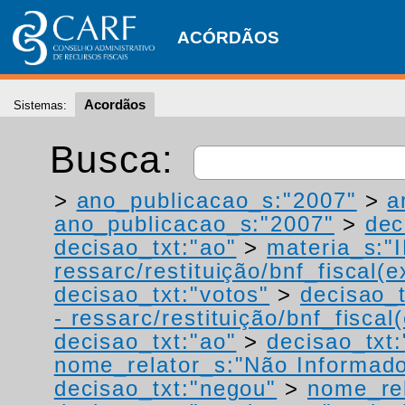
ACÓRDÃOS
Acordãos
Sistemas:
Busca:
>
ano_publicacao_s:"2007"
>
a
ano_publicacao_s:"2007"
>
dec
decisao_txt:"ao"
>
materia_s:"
ressarc/restituição/bnf_fiscal(ex
decisao_txt:"votos"
>
decisao_t
- ressarc/restituição/bnf_fiscal(
decisao_txt:"ao"
>
decisao_txt:
nome_relator_s:"Não Informad
decisao_txt:"negou"
>
nome_rel