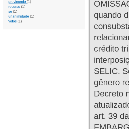
OMISSÃO
provimento
(1)
recurso
(1)
se
(1)
quando d
unanimidade
(1)
votos
(1)
consubst
relaciona
crédito tr
interpos
SELIC. S
gênero re
Decreto n
atualizad
art. 39 d
EMBARG