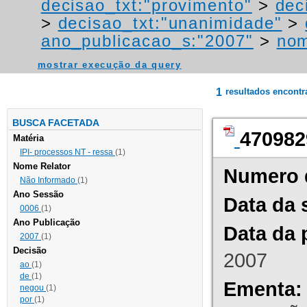
decisao_txt:"provimento"
>
dec
>
decisao_txt:"unanimidade"
>
ano_publicacao_s:"2007"
>
nom
mostrar execução da query
1
resultados encont
BUSCA FACETADA
470982
Matéria
IPI- processos NT - ressa
(1)
Nome Relator
Numero 
Não Informado
(1)
Ano Sessão
Data da 
0006
(1)
Ano Publicação
Data da 
2007
(1)
Decisão
2007
ao
(1)
de
(1)
Ementa:
negou
(1)
por
(1)