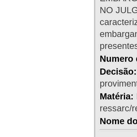
NO JULG
caracteri
embargant
presente
Numero 
Decisão:
proviment
Matéria:
ressarc/re
Nome do 