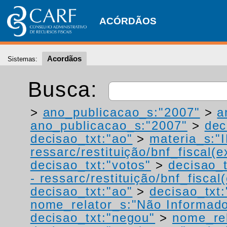
ACÓRDÃOS
Acordãos
Sistemas:
Busca:
>
ano_publicacao_s:"2007"
>
a
ano_publicacao_s:"2007"
>
dec
decisao_txt:"ao"
>
materia_s:"
ressarc/restituição/bnf_fiscal(ex
decisao_txt:"votos"
>
decisao_t
- ressarc/restituição/bnf_fiscal(
decisao_txt:"ao"
>
decisao_txt:
nome_relator_s:"Não Informad
decisao_txt:"negou"
>
nome_rel