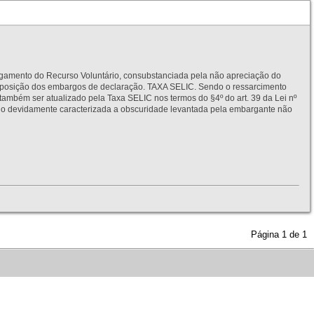
to do Recurso Voluntário, consubstanciada pela não apreciação do
interposição dos embargos de declaração. TAXA SELIC. Sendo o ressarcimento
também ser atualizado pela Taxa SELIC nos termos do §4º do art. 39 da Lei nº
idamente caracterizada a obscuridade levantada pela embargante não
Página
1
de
1