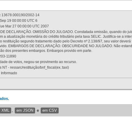
:
13678.000190/2002-14
Sep 19 00:00:00 UTC 6
ue Mar 27 00:00:00 UTC 2007
 DECLARAÇÃO. OMISSÃO DO JULGADO. Constatada omissão, quando do julgamen
m a atualização monetária do crédito tributário pela taxa SELIC. Justifica-se a 
 restituição segundo tratamento dado pelo Decreto nº 2.138/97, seu valor deverá 
rovido. EMBARGOS DE DECLARAÇÃO. OBSCURIDADE NO JULGADO. Não estando dev
osição dos presentes embargos. Embargos provido em parte.
03-11890
ade de votos, negou-se provimento ao recurso.
 NT - ressarc/restituição/bnf_fiscal(ex.:taxi)
Informado
ados.
m XML
,
em JSON
e
em CSV