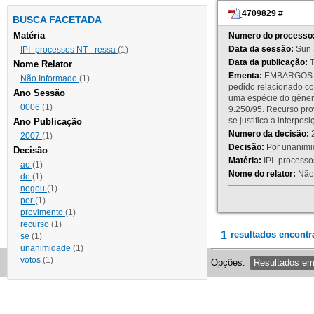
4709829
#
BUSCA FACETADA
Matéria
Numero do processo
Data da sessão:
Sun 
IPI- processos NT - ressa
(1)
Data da publicação:
T
Nome Relator
Ementa:
EMBARGOS DE
Não Informado
(1)
pedido relacionado co
Ano Sessão
uma espécie do gênero
0006
(1)
9.250/95. Recurso p
se justifica a interp
Ano Publicação
Numero da decisão:
2
2007
(1)
Decisão:
Por unanimid
Decisão
Matéria:
IPI- processos
ao
(1)
Nome do relator:
Não 
de
(1)
negou
(1)
por
(1)
provimento
(1)
recurso
(1)
1
resultados encontr
se
(1)
unanimidade
(1)
votos
(1)
Opções:
Resultados e