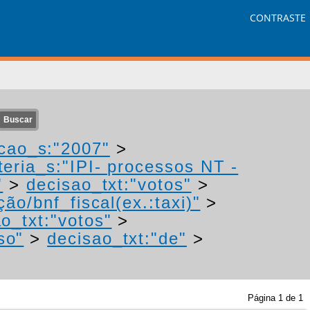
CONTRASTE
cao_s:"2007"
>
eria_s:"IPI- processos NT -
"
>
decisao_txt:"votos"
>
ão/bnf_fiscal(ex.:taxi)"
>
o_txt:"votos"
>
so"
>
decisao_txt:"de"
>
Página
1
de
1