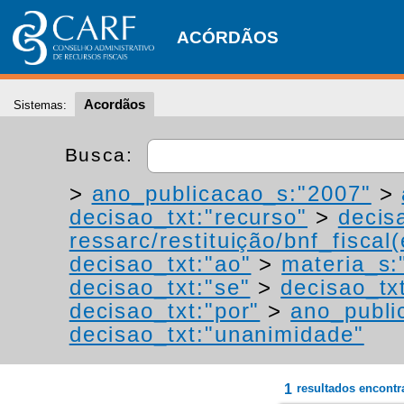
ACÓRDÃOS
Acordãos
Sistemas:
Busca:
>
ano_publicacao_s:"2007"
>
decisao_txt:"recurso"
>
decis
ressarc/restituição/bnf_fiscal(
decisao_txt:"ao"
>
materia_s:"
decisao_txt:"se"
>
decisao_tx
decisao_txt:"por"
>
ano_publi
decisao_txt:"unanimidade"
1
resultados encont