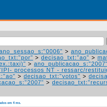
ano_sessao_s:"0006"
>
ano_publica
ao_txt:"por"
>
decisao_txt:"ao"
>
mat
ex.:taxi)"
>
ano_publicacao_s:"2007
IPI- processos NT - ressarc/restituiç
t:"ao"
>
decisao_txt:"votos"
>
decisa
cacao_s:"2007"
>
decisao_txt:"recur
rados em 4 ms.