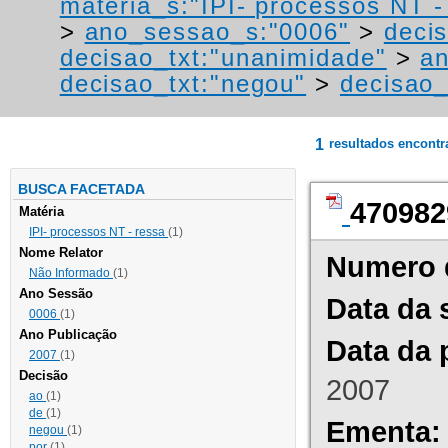
materia_s:"IPI- processos NT - r
>
ano_sessao_s:"0006"
>
decis
decisao_txt:"unanimidade"
>
a
decisao_txt:"negou"
>
decisao_
1
resultados encont
BUSCA FACETADA
470982
Matéria
IPI- processos NT - ressa
(1)
Nome Relator
Numero 
Não Informado
(1)
Ano Sessão
Data da 
0006
(1)
Ano Publicação
Data da 
2007
(1)
Decisão
2007
ao
(1)
de
(1)
Ementa:
negou
(1)
por
(1)