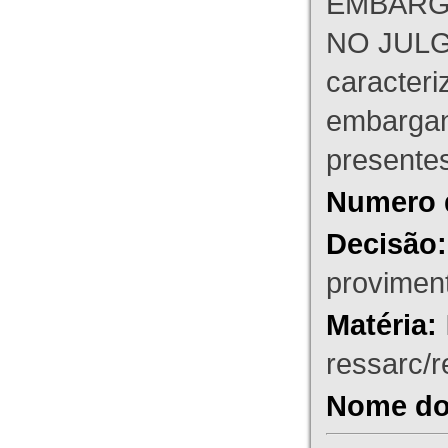
EMBARG
NO JULG
caracteri
embargant
presente
Numero 
Decisão:
proviment
Matéria:
ressarc/re
Nome do 