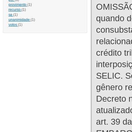
OMISSÃO
provimento
(1)
recurso
(1)
se
(1)
quando d
unanimidade
(1)
votos
(1)
consubst
relaciona
crédito tr
interpos
SELIC. S
gênero re
Decreto n
atualizad
art. 39 d