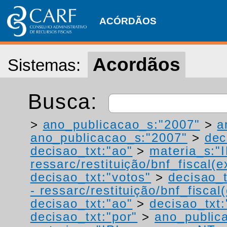
ACÓRDÃOS
Acordãos
Sistemas:
Busca:
>
ano_publicacao_s:"2007"
>
a
ano_publicacao_s:"2007"
>
dec
decisao_txt:"ao"
>
materia_s:"
ressarc/restituição/bnf_fiscal(ex
decisao_txt:"votos"
>
decisao_t
- ressarc/restituição/bnf_fiscal(
decisao_txt:"ao"
>
decisao_txt:
decisao_txt:"por"
>
ano_public