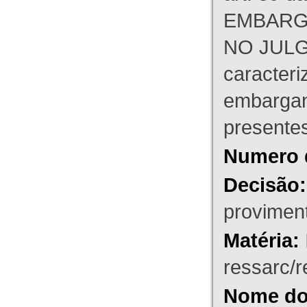
EMBARG
NO JULG
caracteri
embargant
presente
Numero 
Decisão:
proviment
Matéria:
ressarc/re
Nome do 