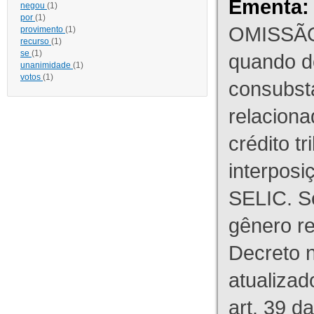
Ementa:
negou
(1)
por
(1)
OMISSÃO
provimento
(1)
recurso
(1)
se
(1)
quando d
unanimidade
(1)
votos
(1)
consubst
relaciona
crédito tr
interpos
SELIC. S
gênero re
Decreto n
atualizad
art. 39 d