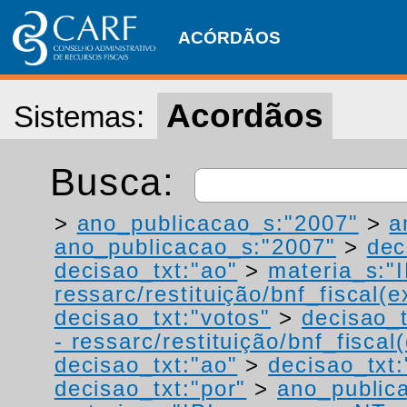
ACÓRDÃOS
Acordãos
Sistemas:
Busca:
>
ano_publicacao_s:"2007"
>
a
ano_publicacao_s:"2007"
>
dec
decisao_txt:"ao"
>
materia_s:"
ressarc/restituição/bnf_fiscal(ex
decisao_txt:"votos"
>
decisao_t
- ressarc/restituição/bnf_fiscal(
decisao_txt:"ao"
>
decisao_txt:
decisao_txt:"por"
>
ano_public