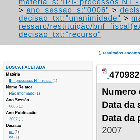
materia_s:"IPI- processos NT - r
>
ano_sessao_s:"0006"
>
decis
decisao_txt:"unanimidade"
>
ma
ressarc/restituição/bnf_fiscal(ex
decisao_txt:"recurso"
1
resultados encont
BUSCA FACETADA
470982
Matéria
IPI- processos NT - ressa
(1)
Nome Relator
Numero 
Não Informado
(1)
Ano Sessão
Data da 
0006
(1)
Ano Publicação
Data da 
2007
(1)
Decisão
2007
ao
(1)
de
(1)