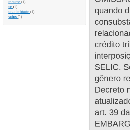
recurso
(1)
se
(1)
quando d
unanimidade
(1)
votos
(1)
consubst
relaciona
crédito tr
interpos
SELIC. S
gênero re
Decreto n
atualizad
art. 39 d
EMBARG