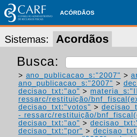
ACÓRDÃOS
Acordãos
Sistemas:
Busca:
>
ano_publicacao_s:"2007"
>
a
ano_publicacao_s:"2007"
>
dec
decisao_txt:"ao"
>
materia_s:"
ressarc/restituição/bnf_fiscal(ex
decisao_txt:"votos"
>
decisao_t
- ressarc/restituição/bnf_fiscal(
decisao_txt:"ao"
>
decisao_txt:
decisao_txt:"por"
>
decisao_txt