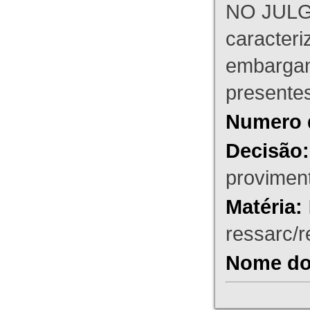
NO JULG
caracteri
embargant
presente
Numero 
Decisão:
proviment
Matéria:
ressarc/re
Nome do 