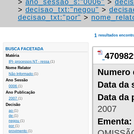
>
ano_sessao_s:"0006"
>
decis
>
decisao_txt:"negou"
>
decisa
decisao_txt:"por"
>
nome_relat
1
resultados encont
BUSCA FACETADA
470982
Matéria
IPI- processos NT - ressa
(1)
Nome Relator
Numero 
Não Informado
(1)
Ano Sessão
Data da 
0006
(1)
Ano Publicação
Data da 
2007
(1)
Decisão
2007
ao
(1)
de
(1)
Ementa:
negou
(1)
por
(1)
OMISSÃO
provimento
(1)