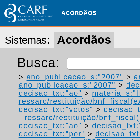
ACÓRDÃOS
Acordãos
Sistemas:
Busca:
>
ano_publicacao_s:"2007"
>
a
ano_publicacao_s:"2007"
>
dec
decisao_txt:"ao"
>
materia_s:"
ressarc/restituição/bnf_fiscal(ex
decisao_txt:"votos"
>
decisao_t
- ressarc/restituição/bnf_fiscal(
decisao_txt:"ao"
>
decisao_txt:
decisao_txt:"por"
>
decisao_txt