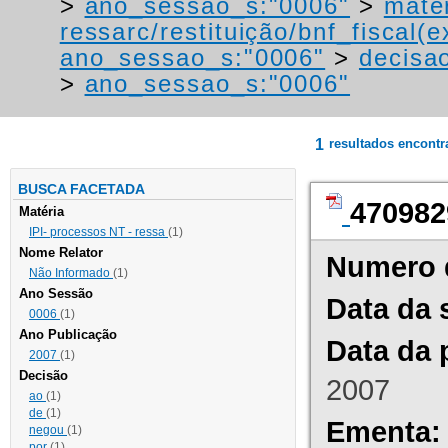
>
ano_sessao_s:"0006"
>
mater
ressarc/restituição/bnf_fiscal(ex
ano_sessao_s:"0006"
>
decisao
>
ano_sessao_s:"0006"
1
resultados encont
BUSCA FACETADA
470982
Matéria
IPI- processos NT - ressa
(1)
Nome Relator
Numero 
Não Informado
(1)
Ano Sessão
Data da 
0006
(1)
Ano Publicação
Data da 
2007
(1)
Decisão
2007
ao
(1)
de
(1)
Ementa:
negou
(1)
por
(1)