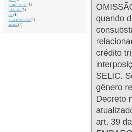
OMISSÃO
provimento
(1)
recurso
(1)
se
(1)
quando d
unanimidade
(1)
votos
(1)
consubst
relaciona
crédito tr
interpos
SELIC. S
gênero re
Decreto n
atualizad
art. 39 d