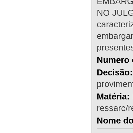
EMBARG
NO JULG
caracteri
embargant
presente
Numero 
Decisão:
proviment
Matéria:
ressarc/re
Nome do 