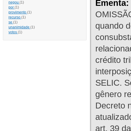
Ementa:
negou
(1)
por
(1)
OMISSÃO
provimento
(1)
recurso
(1)
se
(1)
quando d
unanimidade
(1)
votos
(1)
consubst
relaciona
crédito tr
interpos
SELIC. S
gênero re
Decreto n
atualizad
art. 39 d