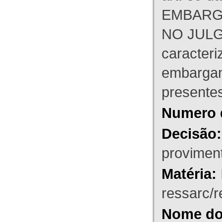
EMBARG
NO JULG
caracteri
embargant
presente
Numero 
Decisão:
proviment
Matéria:
ressarc/re
Nome do 