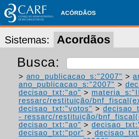
ACÓRDÃOS
Acordãos
Sistemas:
Busca:
>
ano_publicacao_s:"2007"
>
a
ano_publicacao_s:"2007"
>
dec
decisao_txt:"ao"
>
materia_s:"
ressarc/restituição/bnf_fiscal(ex
decisao_txt:"votos"
>
decisao_t
- ressarc/restituição/bnf_fiscal(
decisao_txt:"ao"
>
decisao_txt:
decisao_txt:"por"
>
decisao_txt