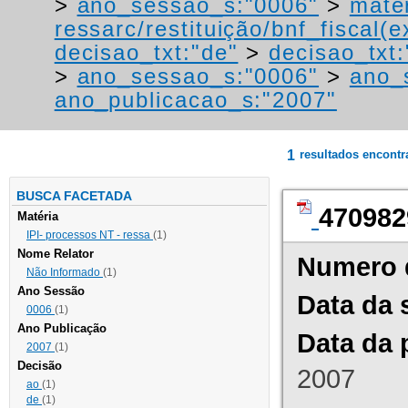
>
ano_sessao_s:"0006"
>
mater
ressarc/restituição/bnf_fiscal(ex
decisao_txt:"de"
>
decisao_txt:
>
ano_sessao_s:"0006"
>
ano_
ano_publicacao_s:"2007"
1
resultados encont
BUSCA FACETADA
470982
Matéria
IPI- processos NT - ressa
(1)
Nome Relator
Numero 
Não Informado
(1)
Ano Sessão
Data da 
0006
(1)
Ano Publicação
Data da 
2007
(1)
Decisão
2007
ao
(1)
de
(1)