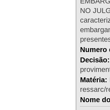
EMBARG
NO JULG
caracteri
embargant
presente
Numero 
Decisão:
proviment
Matéria:
ressarc/re
Nome do 