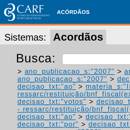
ACÓRDÃOS
Acordãos
Sistemas:
Busca:
>
ano_publicacao_s:"2007"
>
a
ano_publicacao_s:"2007"
>
dec
decisao_txt:"ao"
>
materia_s:"
ressarc/restituição/bnf_fiscal(ex
decisao_txt:"votos"
>
decisao_t
- ressarc/restituição/bnf_fiscal(
decisao_txt:"ao"
>
decisao_txt:
decisao_txt:"por"
>
decisao_txt