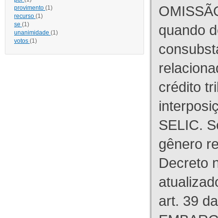
OMISSÃO
provimento
(1)
recurso
(1)
se
(1)
quando d
unanimidade
(1)
votos
(1)
consubst
relaciona
crédito tr
interpos
SELIC. S
gênero re
Decreto n
atualizad
art. 39 d