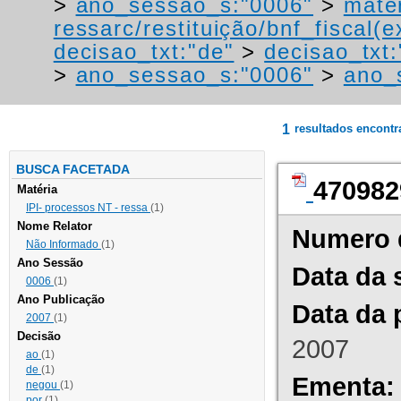
>
ano_sessao_s:"0006"
>
mater
ressarc/restituição/bnf_fiscal(ex
decisao_txt:"de"
>
decisao_txt:
>
ano_sessao_s:"0006"
>
ano_
1
resultados encont
BUSCA FACETADA
470982
Matéria
IPI- processos NT - ressa
(1)
Nome Relator
Numero 
Não Informado
(1)
Ano Sessão
Data da 
0006
(1)
Ano Publicação
Data da 
2007
(1)
Decisão
2007
ao
(1)
de
(1)
Ementa:
negou
(1)
por
(1)