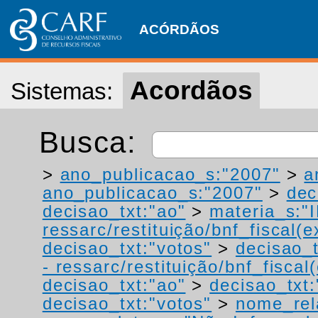
ACÓRDÃOS
Acordãos
Sistemas:
Busca:
>
ano_publicacao_s:"2007"
>
a
ano_publicacao_s:"2007"
>
dec
decisao_txt:"ao"
>
materia_s:"
ressarc/restituição/bnf_fiscal(ex
decisao_txt:"votos"
>
decisao_t
- ressarc/restituição/bnf_fiscal(
decisao_txt:"ao"
>
decisao_txt:
decisao_txt:"votos"
>
nome_rel