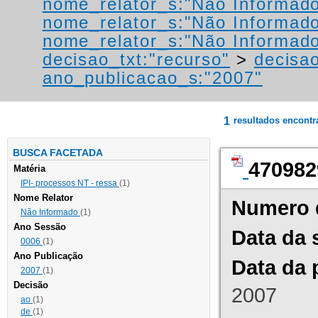
nome_relator_s:"Não Informad
nome_relator_s:"Não Informad
nome_relator_s:"Não Informad
decisao_txt:"recurso"
>
decisa
ano_publicacao_s:"2007"
1
resultados encont
BUSCA FACETADA
470982
Matéria
IPI- processos NT - ressa
(1)
Nome Relator
Numero 
Não Informado
(1)
Ano Sessão
Data da 
0006
(1)
Ano Publicação
Data da 
2007
(1)
Decisão
2007
ao
(1)
de
(1)