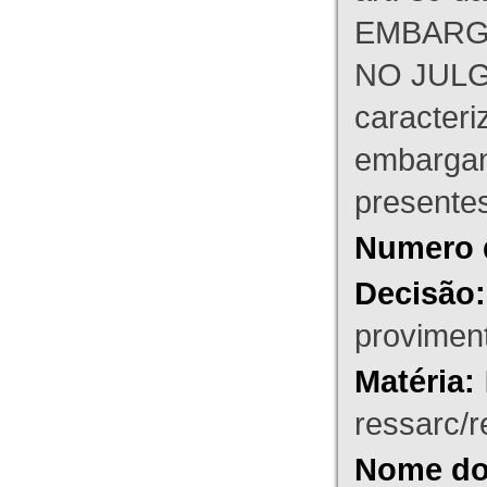
EMBARG
NO JULG
caracteri
embargant
presente
Numero 
Decisão:
proviment
Matéria:
ressarc/re
Nome do 