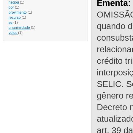
Ementa:
negou
(1)
por
(1)
OMISSÃO
provimento
(1)
recurso
(1)
se
(1)
quando d
unanimidade
(1)
votos
(1)
consubst
relaciona
crédito tr
interpos
SELIC. S
gênero re
Decreto n
atualizad
art. 39 d