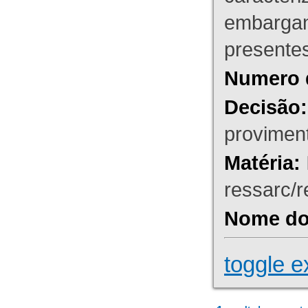
embargant
presente
Numero 
Decisão:
proviment
Matéria:
ressarc/re
Nome do 
toggle e