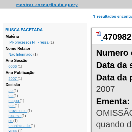
mostrar execução da query
1
resultados encont
BUSCA FACETADA
470982
Matéria
IPI- processos NT - ressa
(1)
Nome Relator
Numero 
Não Informado
(1)
Ano Sessão
Data da 
0006
(1)
Ano Publicação
Data da 
2007
(1)
Decisão
2007
ao
(1)
de
(1)
Ementa:
negou
(1)
por
(1)
OMISSÃO
provimento
(1)
recurso
(1)
se
(1)
quando d
unanimidade
(1)
votos
(1)