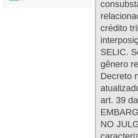
consubst
relaciona
crédito tr
interpos
SELIC. S
gênero re
Decreto n
atualizad
art. 39 d
EMBARG
NO JULG
caracteri