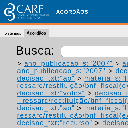
ACÓRDÃOS
Acordãos
Sistemas:
Busca:
>
ano_publicacao_s:"2007"
>
a
ano_publicacao_s:"2007"
>
dec
decisao_txt:"ao"
>
materia_s:"
ressarc/restituição/bnf_fiscal(ex
decisao_txt:"votos"
>
decisao_t
- ressarc/restituição/bnf_fiscal(
decisao_txt:"ao"
>
materia_s:"
ressarc/restituição/bnf_fiscal(ex
decisao_txt:"recurso"
>
decisao