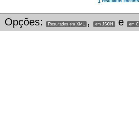
1
resultados encontr
Opções:
,
e
Resultados em XML
em JSON
em 