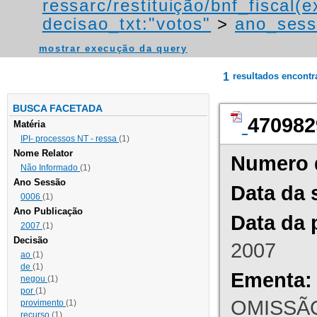
ressarc/restituição/bnf_fiscal(ex
decisao_txt:"votos"
>
ano_sess
mostrar execução da query
1
resultados encont
BUSCA FACETADA
470982
Matéria
IPI- processos NT - ressa
(1)
Nome Relator
Numero 
Não Informado
(1)
Ano Sessão
Data da 
0006
(1)
Ano Publicação
Data da 
2007
(1)
Decisão
2007
ao
(1)
de
(1)
Ementa:
negou
(1)
por
(1)
OMISSÃO
provimento
(1)
recurso
(1)