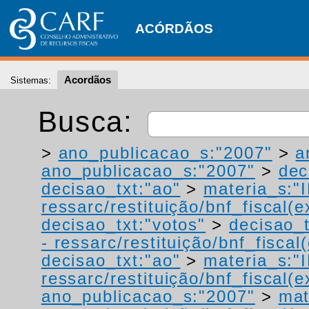
ACÓRDÃOS
Acordãos
Sistemas:
Busca:
>
ano_publicacao_s:"2007"
>
a
ano_publicacao_s:"2007"
>
dec
decisao_txt:"ao"
>
materia_s:"
ressarc/restituição/bnf_fiscal(ex
decisao_txt:"votos"
>
decisao_t
- ressarc/restituição/bnf_fiscal(
decisao_txt:"ao"
>
materia_s:"
ressarc/restituição/bnf_fiscal(ex
ano_publicacao_s:"2007"
>
mat