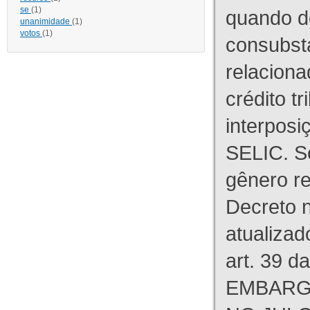
se
(1)
quando d
unanimidade
(1)
votos
(1)
consubst
relaciona
crédito tr
interpos
SELIC. S
gênero re
Decreto n
atualizad
art. 39 d
EMBARG