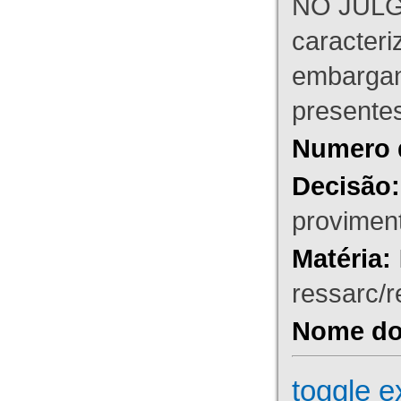
NO JULG
caracteri
embargant
presente
Numero 
Decisão:
proviment
Matéria:
ressarc/re
Nome do 
toggle e