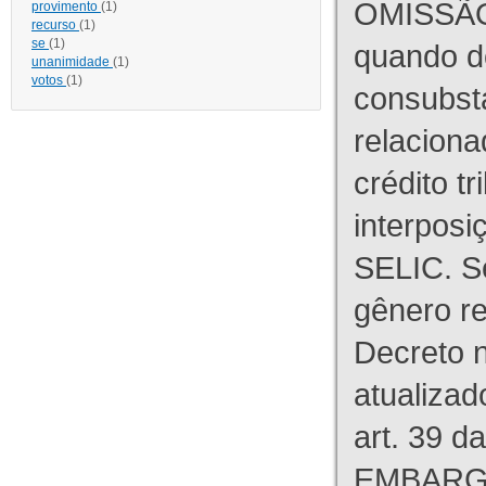
OMISSÃO
provimento
(1)
recurso
(1)
se
(1)
quando d
unanimidade
(1)
votos
(1)
consubst
relaciona
crédito tr
interpos
SELIC. S
gênero re
Decreto n
atualizad
art. 39 d
EMBARG