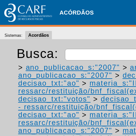
ACÓRDÃOS
Acordãos
Sistemas:
Busca:
>
ano_publicacao_s:"2007"
>
a
ano_publicacao_s:"2007"
>
dec
decisao_txt:"ao"
>
materia_s:"
ressarc/restituição/bnf_fiscal(ex
decisao_txt:"votos"
>
decisao_t
- ressarc/restituição/bnf_fiscal(
decisao_txt:"ao"
>
materia_s:"
ressarc/restituição/bnf_fiscal(ex
ano_publicacao_s:"2007"
>
mat