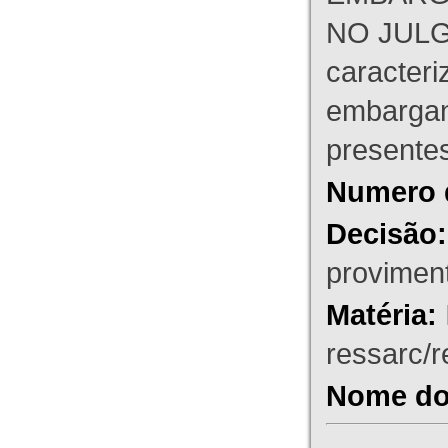
NO JULG
caracteri
embargant
presente
Numero 
Decisão:
proviment
Matéria:
ressarc/re
Nome do 