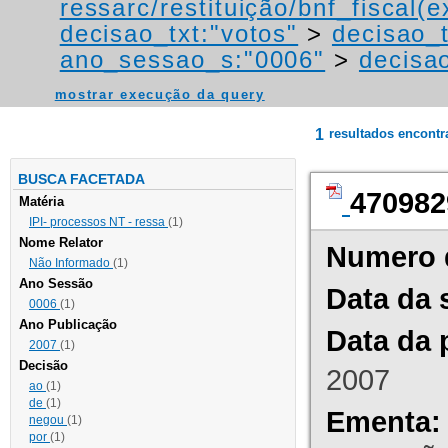
ressarc/restituição/bnf_fiscal(ex
decisao_txt:"votos"
>
decisao_t
ano_sessao_s:"0006"
>
decisao
mostrar execução da query
1
resultados encont
BUSCA FACETADA
470982
Matéria
IPI- processos NT - ressa
(1)
Nome Relator
Numero 
Não Informado
(1)
Ano Sessão
Data da 
0006
(1)
Ano Publicação
Data da 
2007
(1)
Decisão
2007
ao
(1)
de
(1)
Ementa:
negou
(1)
por
(1)