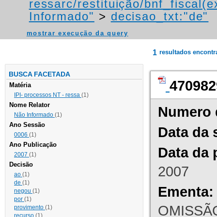
ressarc/restituição/bnf_fiscal(ex
Informado"
>
decisao_txt:"de"
mostrar execução da query
1
resultados encont
BUSCA FACETADA
470982
Matéria
IPI- processos NT - ressa
(1)
Nome Relator
Numero 
Não Informado
(1)
Ano Sessão
Data da 
0006
(1)
Ano Publicação
Data da 
2007
(1)
Decisão
2007
ao
(1)
de
(1)
Ementa:
negou
(1)
por
(1)
OMISSÃO
provimento
(1)
recurso
(1)