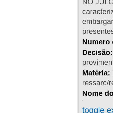
NO JULG
caracteri
embargant
presente
Numero 
Decisão:
proviment
Matéria:
ressarc/re
Nome do 
toggle e