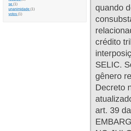
se
(1)
quando d
unanimidade
(1)
votos
(1)
consubst
relaciona
crédito tr
interpos
SELIC. S
gênero re
Decreto n
atualizad
art. 39 d
EMBARG