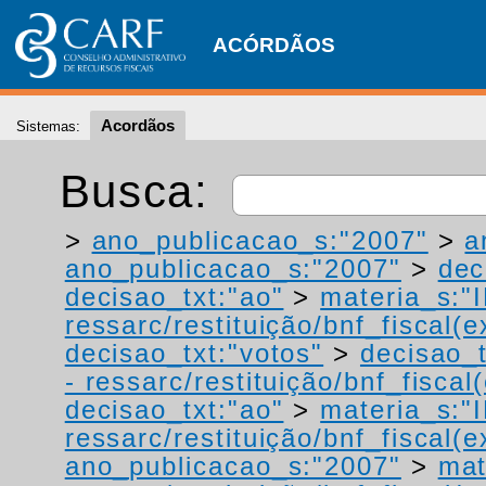
ACÓRDÃOS
Acordãos
Sistemas:
Busca:
>
ano_publicacao_s:"2007"
>
a
ano_publicacao_s:"2007"
>
dec
decisao_txt:"ao"
>
materia_s:"
ressarc/restituição/bnf_fiscal(ex
decisao_txt:"votos"
>
decisao_t
- ressarc/restituição/bnf_fiscal(
decisao_txt:"ao"
>
materia_s:"
ressarc/restituição/bnf_fiscal(ex
ano_publicacao_s:"2007"
>
mat