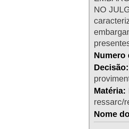
NO JULG
caracteri
embargant
presente
Numero 
Decisão:
proviment
Matéria:
ressarc/re
Nome do 