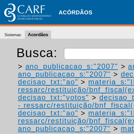
ACÓRDÃOS
Acordãos
Sistemas:
Busca:
>
ano_publicacao_s:"2007"
>
a
ano_publicacao_s:"2007"
>
dec
decisao_txt:"ao"
>
materia_s:"
ressarc/restituição/bnf_fiscal(ex
decisao_txt:"votos"
>
decisao_t
- ressarc/restituição/bnf_fiscal(
decisao_txt:"ao"
>
materia_s:"
ressarc/restituição/bnf_fiscal(ex
ano_publicacao_s:"2007"
>
mat