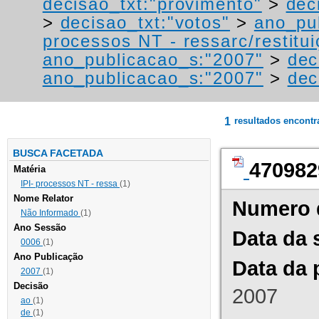
decisao_txt:"provimento"
>
dec
>
decisao_txt:"votos"
>
ano_pu
processos NT - ressarc/restituiç
ano_publicacao_s:"2007"
>
dec
ano_publicacao_s:"2007"
>
dec
1
resultados encont
BUSCA FACETADA
470982
Matéria
IPI- processos NT - ressa
(1)
Nome Relator
Numero 
Não Informado
(1)
Ano Sessão
Data da 
0006
(1)
Ano Publicação
Data da 
2007
(1)
Decisão
2007
ao
(1)
de
(1)