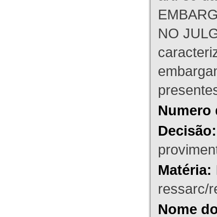
EMBARG
NO JULG
caracteri
embargant
presente
Numero 
Decisão:
proviment
Matéria:
ressarc/re
Nome do 