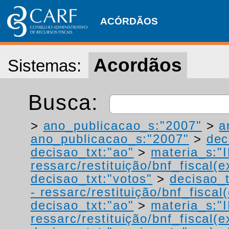
ACÓRDÃOS
Acordãos
Sistemas:
Busca:
>
ano_publicacao_s:"2007"
>
a
ano_publicacao_s:"2007"
>
dec
decisao_txt:"ao"
>
materia_s:"
ressarc/restituição/bnf_fiscal(ex
decisao_txt:"votos"
>
decisao_t
- ressarc/restituição/bnf_fiscal(
decisao_txt:"ao"
>
materia_s:"
ressarc/restituição/bnf_fiscal(ex