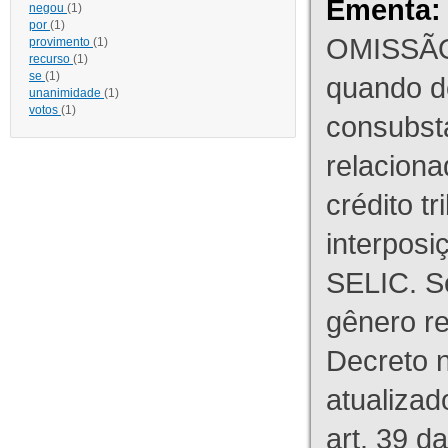
Ementa:
negou
(1)
por
(1)
OMISSÃO
provimento
(1)
recurso
(1)
se
(1)
quando d
unanimidade
(1)
votos
(1)
consubst
relaciona
crédito tr
interpos
SELIC. S
gênero re
Decreto n
atualizad
art. 39 d